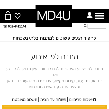
ור תפריט
חיפוש:
052-4411144 ☏
להפוך רגעים פשוטים למתנות בלתי נשכחות
מתנה לפי אירוע
מתנה לפי אירוע מאפשרת לכם לבחור רעיון מדויק לכל רגע
חשוב.
יום הולדת עגול, קידום מקצועי או פרידה משמעותית – כאן
תמצאו מתנה עם אמירה ונוכחות.
איכות פרימיום | משלוח עד הבית | תשלום מאובטח