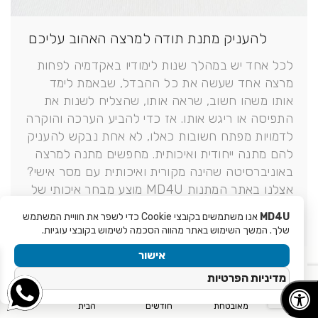
להעניק מתנת תודה למרצה האהוב עליכם
לכל אחד יש במהלך שנות לימודיו באקדמיה לפחות
מרצה אחד שעשה את כל ההבדל, שבאמת לימד
אותו משהו חשוב, שראה אותו, שהצליח לשנות את
התפיסה או ריגש אותו. אז כדי להביע הערכה והוקרה
לדמויות מפתח חשובות כאלו, לא אחת נבקש להעניק
להם מתנה ייחודית ואיכותית. מחפשים מתנה למרצה
באוניברסיטה שהינה מקורית ואיכותית עם מסר אישי?
אצלנו באתר המתנות MD4U מוצע מבחר איכותי של
מתנות למרצה. מדובר במתנות כחול לבן המיוצרות
MD4U
אנו משתמשים בקובצי Cookie כדי לשפר את חוויית המשתמש
בעבודות יד מוקפדת, עם עיצוב…
שלך. המשך השימוש באתר מהווה הסכמה לשימוש בקובצי עוגיות.
אישור
Read more
מדיניות הפרטיות
קנייה
אחריות ל 6
משלוח עד
מאובטחת
חודשים
הבית