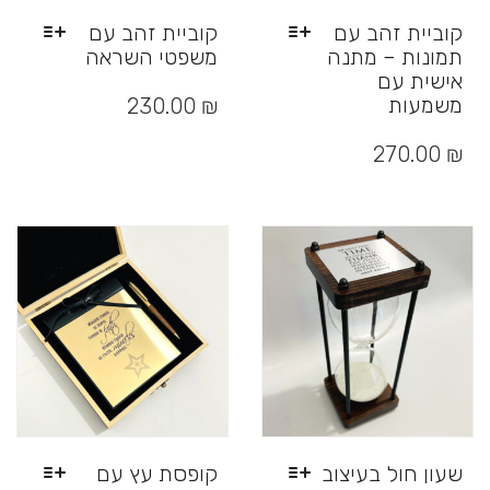
קוביית זהב עם
קוביית זהב עם
תמונות – מתנה
משפטי השראה
אישית עם
למוצר
זה
משמעות
230.00
₪
יש
למוצר
מספר
זה
270.00
₪
סוגים.
יש
ניתן
מספר
לבחור
סוגים.
את
ניתן
האפשרויות
לבחור
בעמוד
את
המוצר
האפשרויות
בעמוד
המוצר
שעון חול בעיצוב
קופסת עץ עם