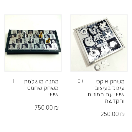
סוגים.
מספר
ניתן
סוגים.
לבחור
ניתן
את
לבחור
האפשרויות
את
בעמוד
האפשרויות
המוצר
בעמוד
המוצר
משחק איקס
מתנה מושלמת
עיגול בעיצוב
משחק שחמט
אישי עם תמונות
אישי
והקדשה
למוצר
₪
750.00
זה
250.00
₪
יש
מספר
סוגים.