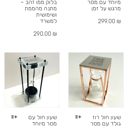
מיוחד עם מסר
בלוק ממו זהב –
מרגש על זמן
מתנה מהממת
ושימושית
למוצר
זה
למשרד
299.00
₪
יש
למוצר
מספר
זה
290.00
₪
סוגים.
יש
ניתן
מספר
לבחור
סוגים.
את
ניתן
האפשרויות
לבחור
בעמוד
את
המוצר
האפשרויות
בעמוד
המוצר
שעון חול רוז
שעון חול עם
גולד עם מסר
מסר מיוחד