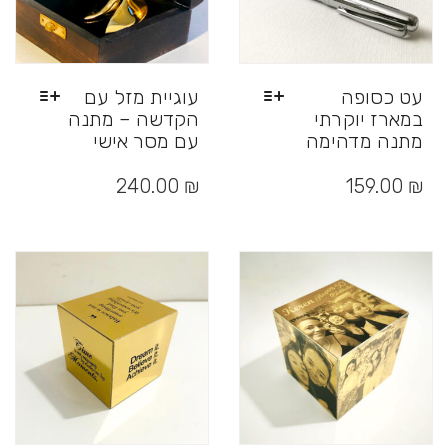
עט כסופה
עוגיית מזל עם
במארז יוקרתי
הקדשה – מתנה
מתנה מדהימה
עם מסר אישי
למוצר
למוצר
זה
זה
240.00
₪
159.00
₪
יש
יש
מספר
מספר
סוגים.
סוגים.
ניתן
ניתן
לבחור
לבחור
את
את
האפשרויות
האפשרויות
בעמוד
בעמוד
המוצר
המוצר