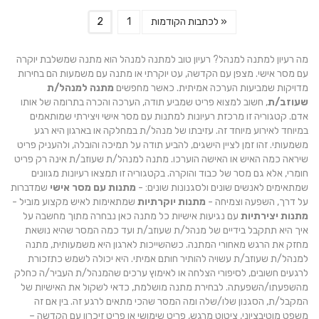
ניתן
« לכתבות הקודמות
1
2
לבחור
את
האפשרויות
מה רעיון למתנה למנהל? רעיון טוב למתנה למנהל הוא מתנה שמשלבת יוקרה
בעמוד
עם מסר אישי. מצפן עם הקדשה, עט יוקרתי או מתנה עם משמעות הם בחירות
המוצר
מדויקות שמביעות הערכה אמיתית. כאשר מחפשים
מתנה למנהל/ת
שעוזב/ת
, חשוב למצוא פריט שמביע תודה, הערכה והכרה בתרומה של אותו
אדם. קטגוריה זו מרכזת רעיונות למתנות עם מסר אישי ויצירתי שמותאמים
במיוחד לאירוע מיוחד זה. עזיבתו של מנהל/ת במחלקה או בארגון היא רגע
משמעותי. זהו זמן לציין הישגים, להביע תודה על תמיכה והובלה, ולהעניק פריט
שיראה כמה האיש או האישה הוערכו. מתנה למנהל/ת שעוזב/ת אינה רק פריט
חומרי, אלא גם מסר של כבוד והוקרה. בקטגוריה זו תמצאו רעיונות מגוונים
שמתאימים לאנשים שונים ולסגנונות שונים: -
מתנות עם מסר אישי
שמדברות
על דרך, השפעה וצמיחה -
מתנות יוקרתיות
שמתאימות לאיש מקצוע מוביל -
מתנות יצירתיות
עם נגיעות אישיות כל מתנה כאן נבחרה מתוך מחשבה על
איך היא תתקבל בידיים של מנהל/ת שעוזב/ת ועד כמה המסר שהיא נושאת
מחזק את הרגש מאחורי המתנה. כשהשייכות לארגון היא משמעותית, מתנה
למנהל/ת שעוזב/ת עשויה להותיר חותם אמיתי. היא יכולה לשמש כתזכורת
לרגעים חשובים, לסיפורי הצלחה או לאימוץ ערכים שהמנהל/ת העביר/ה כחלק
מהשפעתו/השפעתה. לבחירת מתנה מושלמת, כדאי לשקול את האישיות של
המקבל/ת, הסגנון שלו/שלה ומה המסר שהכי מתאים לרגע זה. בין אם זה
משפט מוטיבציוני, ציטוט מרגש, פריט שימושי או פריט זיכרון עם הקדשה –