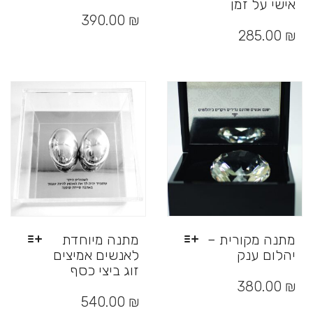
אישי על זמן
למוצר
זה
למוצר
₪
390.00
יש
זה
285.00
₪
מספר
יש
סוגים.
מספר
ניתן
סוגים.
לבחור
ניתן
את
לבחור
האפשרויות
את
בעמוד
האפשרויות
המוצר
בעמוד
המוצר
מתנה מקורית –
מתנה מיוחדת
יהלום ענק
לאנשים אמיצים
זוג ביצי כסף
למוצר
זה
₪
380.00
למוצר
יש
זה
540.00
₪
מספר
יש