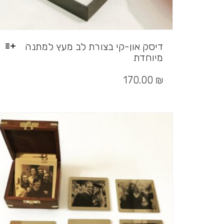
דיסק און-קי בצורת לב מעץ למתנה
מיוחדת
למוצר
זה
170.00
₪
יש
מספר
סוגים.
ניתן
לבחור
את
האפשרויות
בעמוד
המוצר