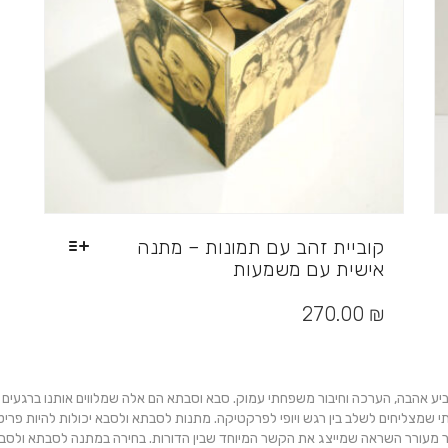
קוביית זהב עם תמונות – מתנה
אישית עם משמעות
למוצר
זה
270.00
₪
יש
מספר
סוגים.
ניתן
הבה, הערכה וחיבור משפחתי עמוק. סבא וסבתא הם אלה שמלווים אותנו ברגעים החשוב
לבחור
שמצליחים לשלב בין רגש ויופי לפרקטיקה. מתנות לסבתא ולסבא יכולות להיות פריטים
את
ר מעורר השראה שמייצג את הקשר המיוחד שבין הדורות. בחירה במתנה לסבתא ולסבא א