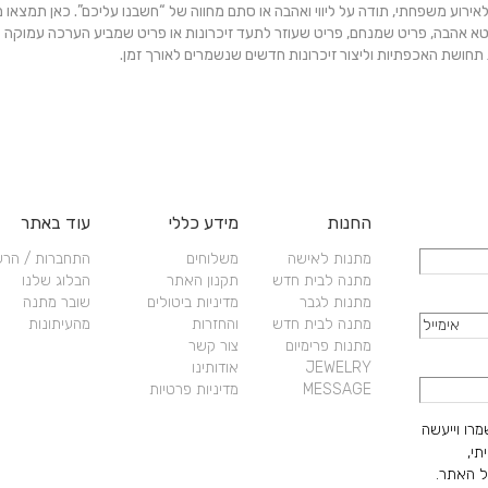
האפשרויות
לאירוע משפחתי, תודה על ליווי ואהבה או סתם מחווה של “חשבנו עליכם”. כאן תמצאו מג
בעמוד
א אהבה, פריט שמנחם, פריט שעוזר לתעד זיכרונות או פריט שמביע הערכה עמוקה – 
המוצר
ושת האכפתיות וליצור זיכרונות חדשים שנשמרים לאורך זמן.
החנות
מידע כללי
עוד באתר
מתנות לאישה
משלוחים
התחברות / הר
מתנה לבית חדש
תקנון האתר
הבלוג שלנו
מתנות לגבר
מדיניות ביטולים
שובר מתנה
מתנה לבית חדש
והחזרות
מהעיתונות
מתנות פרימיום
צור קשר
JEWELRY
אודותינו
MESSAGE
מדיניות פרטיות
מרו וייעשה
תי,
 האתר.