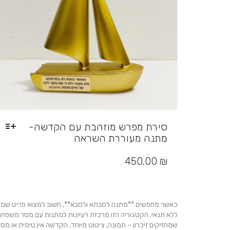
סירת מפרש מוזהבת עם הקדשה-
מתנה מעוררת השראה
למוצר
זה
450.00
₪
יש
מספר
סוגים.
ניתן
כאשר מחפשים **מתנה לסבתא ולסבא**, חשוב למצוא פריט שמביע א
לבחור
ללא תנאי. הקטגוריה הזו מרכזת רעיונות למתנות עם מסר משפחתי 
את
שמחזיקים זיכרון – תמונה, ציטוט מיוחד, הקדשה אינטימית או מס