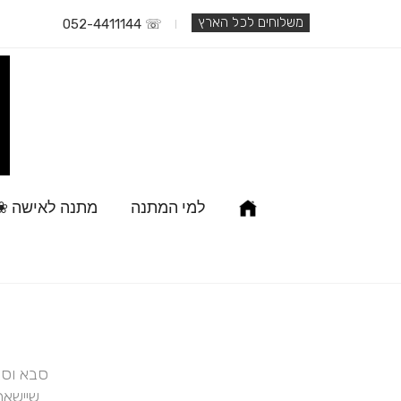
משלוחים לכל הארץ
☏ 052-4411144
למי המתנה
מתנה לאישה ❀
סבא וסב
שיישאר