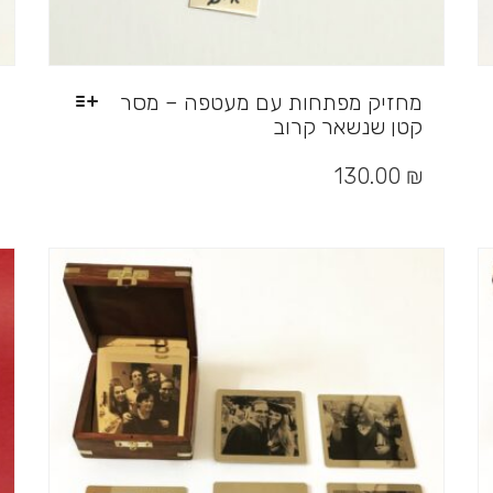
מחזיק מפתחות עם מעטפה – מסר
קטן שנשאר קרוב
למוצר
זה
130.00
₪
יש
מספר
סוגים.
ניתן
לבחור
את
האפשרויות
בעמוד
המוצר