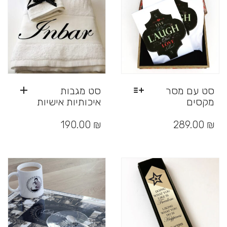
את
האפשרויות
בעמוד
המוצר
סט עם מסר
סט מגבות
מקסים
איכותיות אישיות
למוצר
זה
190.00
₪
289.00
₪
יש
מספר
סוגים.
ניתן
לבחור
את
האפשרויות
בעמוד
המוצר