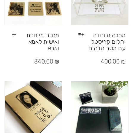
המוצר
מתנה מיוחדת
מתנה מיוחדת
יהלום קריסטל
ואישית לאמא
עם מסר מדהים
ואבא
למוצר
זה
340.00
₪
400.00
₪
יש
מספר
סוגים.
ניתן
לבחור
את
האפשרויות
בעמוד
המוצר