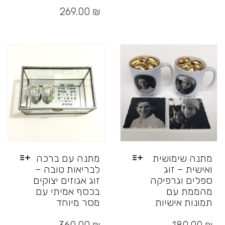
את
זה
269.00
₪
האפשרויות
יש
בעמוד
מספר
המוצר
סוגים.
ניתן
לבחור
את
האפשרויות
בעמוד
המוצר
מתנה שימושית
מתנה עם ברכה
ואישית – זוג
לבריאות טובה –
ספלים וגרפיקה
זוג אגוזים יצוקים
מהממת עם
בכסף אמיתי עם
תמונות אישיות
מסר מיוחד
למוצר
למוצר
זה
זה