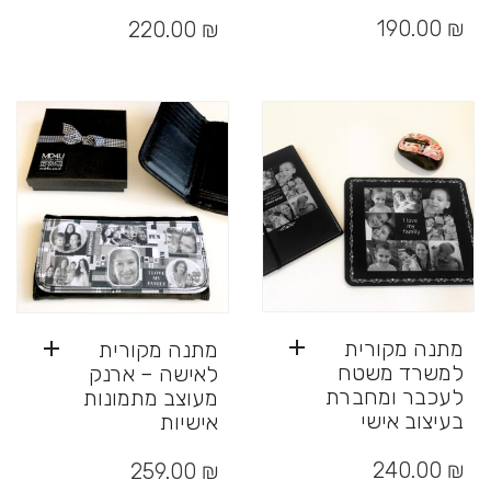
למוצר
זה
190.00
₪
220.00
₪
יש
מספר
סוגים.
ניתן
לבחור
את
האפשרויות
בעמוד
המוצר
מתנה מקורית
מתנה מקורית
למשרד משטח
לאישה – ארנק
לעכבר ומחברת
מעוצב מתמונות
בעיצוב אישי
אישיות
240.00
₪
259.00
₪