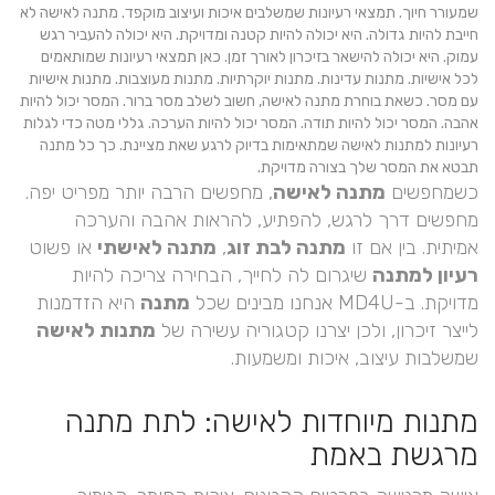
שמעורר חיוך. תמצאי רעיונות שמשלבים איכות ועיצוב מוקפד. מתנה לאישה לא
חייבת להיות גדולה. היא יכולה להיות קטנה ומדויקת. היא יכולה להעביר רגש
עמוק. היא יכולה להישאר בזיכרון לאורך זמן. כאן תמצאי רעיונות שמותאמים
לכל אישיות. מתנות עדינות. מתנות יוקרתיות. מתנות מעוצבות. מתנות אישיות
עם מסר. כשאת בוחרת מתנה לאישה, חשוב לשלב מסר ברור. המסר יכול להיות
אהבה. המסר יכול להיות תודה. המסר יכול להיות הערכה. גללי מטה כדי לגלות
רעיונות למתנות לאישה שמתאימות בדיוק לרגע שאת מציינת. כך כל מתנה
תבטא את המסר שלך בצורה מדויקת.
כשמחפשים
מתנה לאישה
, מחפשים הרבה יותר מפריט יפה.
מחפשים דרך לרגש, להפתיע, להראות אהבה והערכה
אמיתית. בין אם זו
מתנה לבת זוג
,
מתנה לאישתי
או פשוט
רעיון למתנה
שיגרום לה לחייך, הבחירה צריכה להיות
מדויקת. ב-MD4U אנחנו מבינים שכל
מתנה
היא הזדמנות
לייצר זיכרון, ולכן יצרנו קטגוריה עשירה של
מתנות לאישה
שמשלבות עיצוב, איכות ומשמעות.
מתנות מיוחדות לאישה: לתת מתנה
מרגשת באמת