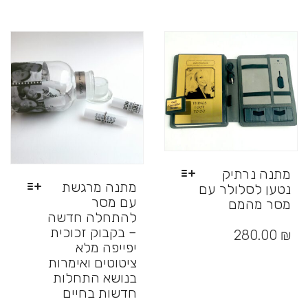
מספר
סוגים.
ניתן
לבחור
את
האפשרויות
בעמוד
המוצר
מתנה נרתיק
מתנה מרגשת
נטען לסלולר עם
עם מסר
מסר מהמם
להתחלה חדשה
למוצר
– בקבוק זכוכית
זה
280.00
₪
יש
יפייפה מלא
מספר
ציטוטים ואימרות
סוגים.
בנושא התחלות
ניתן
חדשות בחיים
לבחור
למוצר