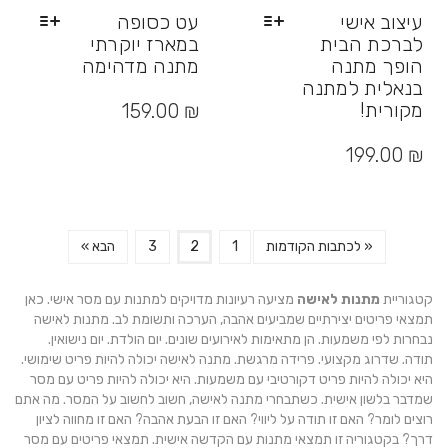
עיצוב אישי
עט כסופה
לברכת הבית
במארז יוקרתי
הופך מתנה
מתנה מדהימה
בנאלית למתנה
למוצר
זה
מקורית!
159.00
₪
יש
למוצר
מספר
זה
199.00
₪
סוגים.
יש
ניתן
מספר
לבחור
סוגים.
את
ניתן
האפשרויות
« לכתבות הקודמות
1
2
3
הבא »
לבחור
בעמוד
את
המוצר
האפשרויות
קטגוריית
מתנות לאישה
מציעה רעיונות מדויקים למתנות עם מסר אישי. כאן
בעמוד
תמצאי פריטים יצירתיים שמביעים אהבה, הערכה ותשומת לב. מתנות לאישה
המוצר
נבחרות לפי משמעות. הן מתאימות לאירועים שונים. יום הולדת. יום נישואין.
תודה. שדרוג מקצועי. פרידה מרגשת. מתנה לאישה יכולה להיות פריט שימושי.
היא יכולה להיות פריט דקורטיבי עם משמעות. היא יכולה להיות פריט עם מסר
שמדבר בלשון אישית. כשתבחרי מתנה לאישה, חשוב לחשוב על המסר. מה אתם
רוצים לומר? האם זו תודה על ליווי? האם זו הבעת אהבה? האם זו מחווה לציון
דרך? בקטגוריה זו תמצאי מתנות עם הקדשה אישית. תמצאי פריטים עם מסר