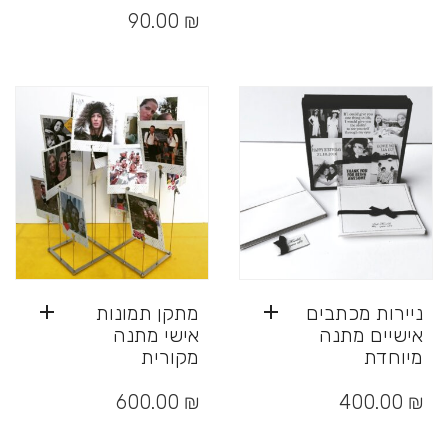
סוגים.
זה
90.00
₪
ניתן
יש
לבחור
מספר
את
סוגים.
האפשרויות
ניתן
בעמוד
לבחור
המוצר
את
האפשרויות
בעמוד
המוצר
ניירות מכתבים
מתקן תמונות
אישיים מתנה
אישי מתנה
מיוחדת
מקורית
600.00
₪
400.00
₪