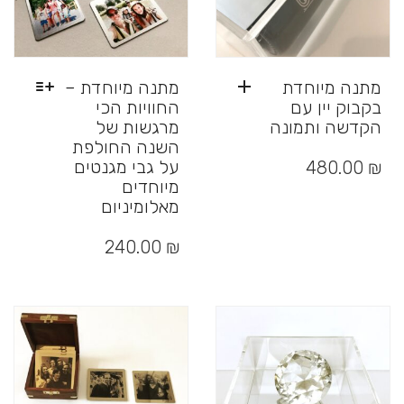
מתנה מיוחדת
מתנה מיוחדת –
בקבוק יין עם
החוויות הכי
הקדשה ותמונה
מרגשות של
השנה החולפת
על גבי מגנטים
480.00
₪
מיוחדים
מאלומיניום
למוצר
זה
240.00
₪
יש
מספר
סוגים.
ניתן
לבחור
את
האפשרויות
בעמוד