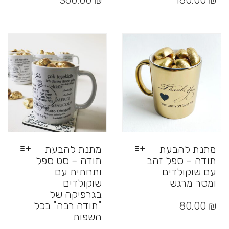
360.00
₪
180.00
₪
יש
יש
מספר
מספר
סוגים.
סוגים.
ניתן
ניתן
לבחור
לבחור
את
את
האפשרויות
האפשרויות
בעמוד
בעמוד
המוצר
המוצר
מתנת להבעת
מתנת להבעת
תודה – ספל זהב
תודה – סט ספל
עם שוקולדים
ותחתית עם
ומסר מרגש
שוקולדים
בגרפיקה של
למוצר
זה
"תודה רבה" בכל
80.00
₪
יש
השפות
מספר
למוצר