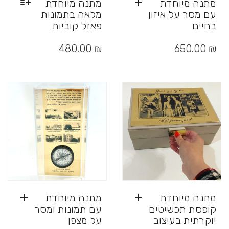
מתנה מיוחדת
מתנה מיוחדת
עם מסר על איזון
מלאה בתמונות
בחיים
פאזל קוביות
למוצר
זה
480.00
₪
650.00
₪
יש
מספר
סוגים.
ניתן
לבחור
את
האפשרויות
בעמוד
המוצר
מתנה מיוחדת
מתנה מיוחדת
קופסת תכשיטים
עם תמונות ומסר
יוקרתית בעיצוב
על מצפן