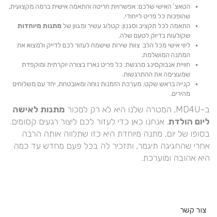
הטאצ' האישי שלכם: אפשרויות חריטה והתאמה אישית ברמה מקצועית,
שהופכות כל פריט לייחודי.
התאמה לכל תקציב וסגנון: קטלוג עשיר ומגוון של
מתנות מיוחדות
שקולעות בדיוק לטעם שלה.
ליווי אישי מכל הלב: צוות שירות שישמח לעזור לכם לדייק ולמצוא את
המתנה המושלמת.
חוויית אנבוקסינג מרגשת: כל פריט נארז בצורה יוקרתית ומוקפדת
שמעצימה את ההתרגשות.
קנייה בראש שקט: מערכת הזמנות נוחה ומאובטחת, יחד עם משלוחים
מהירים.
ב-MD4U, המטרה שלנו היא לא רק למכור
מתנות לאישה
ליום הולדת
. אנחנו כאן כדי לעזור לכם ליצור רגעים קסומים.
בסופו של יום, מתנה מיוחדת היא כזו שתלווה אותה הרבה
אחרי שהחגיגה תיגמר, ותזכיר לה בכל פעם מחדש עד כמה
היא אהובה ומוערכת.
צור קשר