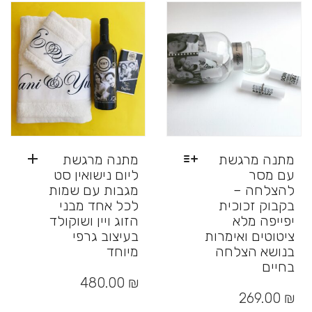
לבחור
את
האפשרויות
בעמוד
המוצר
מתנה מרגשת
מתנה מרגשת
עם מסר
ליום נישואין סט
להצלחה –
מגבות עם שמות
בקבוק זכוכית
לכל אחד מבני
יפייפה מלא
הזוג ויין ושוקולד
ציטוטים ואימרות
בעיצוב גרפי
בנושא הצלחה
מיוחד
בחיים
למוצר
₪
480.00
זה
269.00
₪
יש