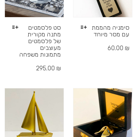
סימניה מהממת
סט פלסמטים
עם מסר מיוחד
מתנה מקורית
של פלסמטים
למוצר
זה
מעוצבים
60.00
₪
יש
מתמונות משפחה
מספר
למוצר
סוגים.
זה
295.00
₪
ניתן
יש
לבחור
מספר
את
סוגים.
האפשרויות
ניתן
בעמוד
לבחור
המוצר
את
האפשרויות
בעמוד
המוצר