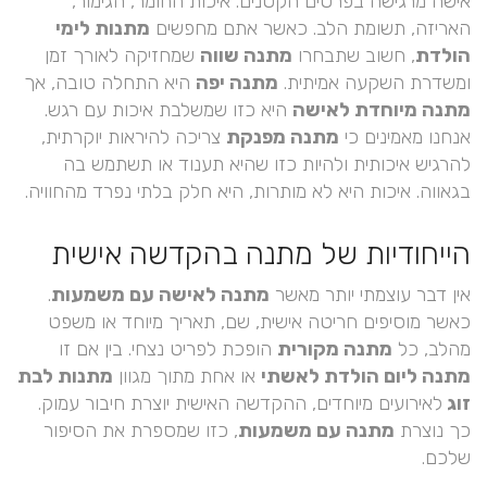
אישה מרגישה בפרטים הקטנים. איכות החומר, הגימור,
האריזה, תשומת הלב. כאשר אתם מחפשים
מתנות לימי
הולדת
, חשוב שתבחרו
מתנה שווה
שמחזיקה לאורך זמן
ומשדרת השקעה אמיתית.
מתנה יפה
היא התחלה טובה, אך
מתנה מיוחדת לאישה
היא כזו שמשלבת איכות עם רגש.
אנחנו מאמינים כי
מתנה מפנקת
צריכה להיראות יוקרתית,
להרגיש איכותית ולהיות כזו שהיא תענוד או תשתמש בה
בגאווה. איכות היא לא מותרות, היא חלק בלתי נפרד מהחוויה.
הייחודיות של מתנה בהקדשה אישית
אין דבר עוצמתי יותר מאשר
מתנה לאישה עם משמעות
.
כאשר מוסיפים חריטה אישית, שם, תאריך מיוחד או משפט
מהלב, כל
מתנה מקורית
הופכת לפריט נצחי. בין אם זו
מתנה ליום הולדת לאשתי
או אחת מתוך מגוון
מתנות לבת
זוג
לאירועים מיוחדים, ההקדשה האישית יוצרת חיבור עמוק.
כך נוצרת
מתנה עם משמעות
, כזו שמספרת את הסיפור
שלכם.