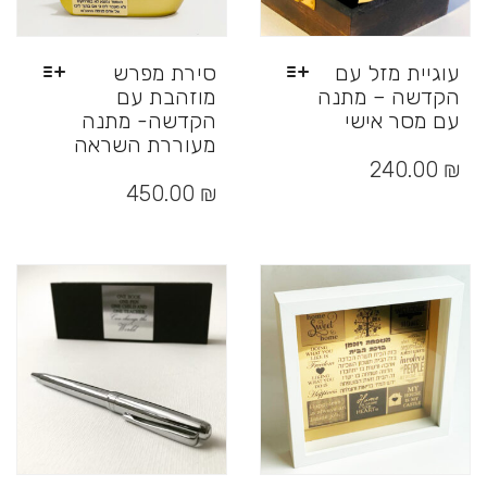
עוגיית מזל עם
סירת מפרש
הקדשה – מתנה
מוזהבת עם
עם מסר אישי
הקדשה- מתנה
מעוררת השראה
למוצר
זה
₪
240.00
למוצר
יש
זה
450.00
₪
מספר
יש
סוגים.
מספר
ניתן
סוגים.
לבחור
ניתן
את
לבחור
האפשרויות
את
בעמוד
האפשרויות
המוצר
בעמוד
המוצר