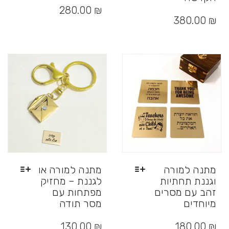
זה
280.00
₪
יש
380.00
₪
מספר
סוגים.
ניתן
לבחור
את
האפשרויות
בעמוד
המוצר
מתנה למורה
מתנה למורה או
וגננת תחתיות
לגננת – מחזיק
זהב עם מסרים
מפתחות עם
מיוחדים
מסר תודה
למוצר
למוצר
זה
זה
130.00
₪
180.00
₪