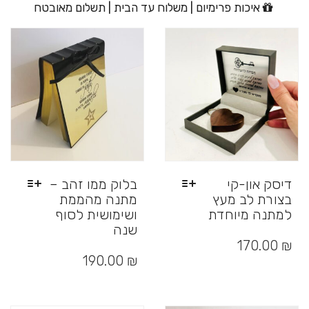
איכות פרימיום | משלוח עד הבית | תשלום מאובטח
דיסק און-קי
בלוק ממו זהב –
בצורת לב מעץ
מתנה מהממת
למתנה מיוחדת
ושימושית לסוף
שנה
למוצר
זה
₪
170.00
למוצר
יש
זה
190.00
₪
מספר
יש
סוגים.
מספר
ניתן
סוגים.