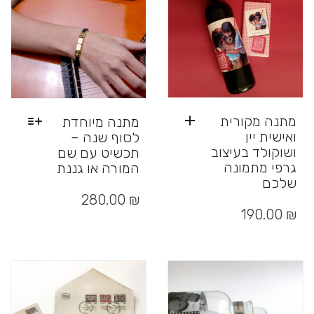
בעמוד
המוצר
מתנה מקורית
מתנה מיוחדת
ואישית יין
לסוף שנה –
ושוקולד בעיצוב
תכשיט עם שם
גרפי מתמונה
המורה או גננת
שלכם
למוצר
זה
280.00
₪
יש
190.00
₪
מספר
סוגים.
ניתן
לבחור
את
האפשרויות
בעמוד