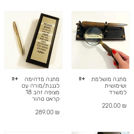
מתנה מושלמת
מתנה מדהימה
ושימושית
לגננת/מורה עט
למשרד
מצופה זהב 18
קראט טהור
למוצר
זה
₪
220.00
למוצר
יש
זה
289.00
₪
מספר
יש
סוגים.
מספר
ניתן
סוגים.
לבחור