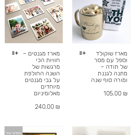
האפשרויות
בעמוד
המוצר
מארז שוקולד
מארז מגנטים –
וספל עם מסר
חוויות הכי
של תודה –
מרגשות של
מתנה לגננת
השנה החולפת
ומורה סוף שנה
על גבי מגנטים
מיוחדים
למוצר
זה
מאלומיניום
105.00
₪
יש
למוצר
מספר
זה
240.00
₪
סוגים.
יש
ניתן
מספר
לבחור
סוגים.
את
ניתן
המלאי אזל
האפשרויות