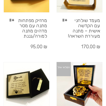
מעמד שולחני
מחזיק מפתחות
עם הקדשה
מתנה עם מסר
אישית – מתנה
מדהים מתנה
מעוררת השראה!
למורה/גננת
למוצר
זה
95.00
₪
170.00
₪
יש
מספר
סוגים.
ניתן
המלאי אזל
לבחור
את
האפשרויות
בעמוד
המוצר