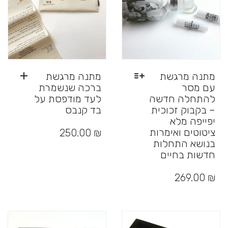
המוצר
מתנה מרגשת
מתנה מרגשת
עם מסר
ברכה שנשמרת
להתחלה חדשה
לעד מודפסת על
– בקבוק זכוכית
בד קנבס
יפייפה מלא
ציטוטים ואימרות
250.00
₪
בנושא התחלות
חדשות בחיים
למוצר
זה
269.00
₪
יש
מספר
סוגים.
ניתן
לבחור