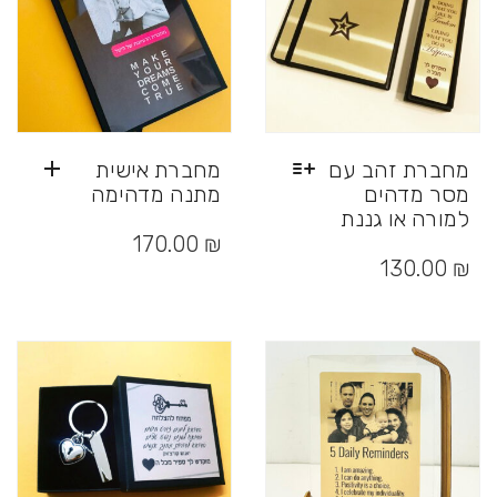
מחברת זהב עם
מחברת אישית
מסר מדהים
מתנה מדהימה
למורה או גננת
למוצר
₪
170.00
זה
130.00
₪
יש
מספר
סוגים.
ניתן
לבחור
את
האפשרויות
בעמוד
המוצר