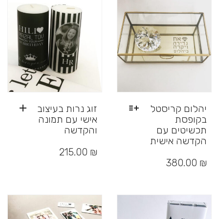
לבחור
ניתן
את
לבחור
האפשרויות
את
בעמוד
האפשרויות
המוצר
בעמוד
המוצר
יהלום קריסטל
זוג נרות בעיצוב
בקופסת
אישי עם תמונה
תכשיטים עם
והקדשה
הקדשה אישית
למוצר
₪
215.00
זה
380.00
₪
יש
מספר
סוגים.
ניתן
לבחור
את