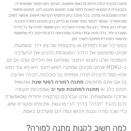
מתנה לגננת יכולה להיות מרגשת ופשוטה. העיקר הוא המסר שמאחוריה.
בקטגוריה זו תמצאו רעיונות לסוף שנה. תמצאו מתנות לחג. תמצאו מחוות
תודה ספונטניות מהלב. בכל מתנה ניתן להוסיף הקדשה אישית. אפשר לשלב
שם ותאריך. אפשר לבחור מסר שמרגיש בדיוק נכון. מתנות למורה ולגננת
יוצרות רגע מיוחד. רגע של עצירה והערכה. רגע שאומר תודה על כל הדרך
שעברנו יחד. גללו מטה ובחרו מתנה שמרגישה לכם מדויקת. כזו שתשמח
ותישאר כמזכרת מתוקה לאורך זמן.
בסוף כל שנת לימודים או בתקופות של ציון דרך משמעותי,
אנחנו מחפשים את הדרך המושלמת להביע את ההערכה
העמוקה שלנו לאנשי החינוך שמלווים את הילדים שלנו יום יום.
ב-MD4U אנחנו מבינים שמתנה לאיש חינוך היא לא עוד חפץ
אלא סמל להכרת תודה אמיתית על סבלנות, הכלה ואהבה.
בין אם אתם מחפשים
מתנה למורה לסוף שנה
שתשאיר
חותם בלב או
מתנה למחנכת סוף יב
שמסכמת תקופה
ארוכה ומשמעותית, יצרנו עבורכם קולקציה ייחודית שמאפשרת
לכם להגיד "תודה" בדרך הכי מרגשת, איכותית ומקורית שיש,
כדי שכל מורה וגננת ירגישו כמה הם מוערכים באמת.
למה חשוב לקנות מתנה למורה?