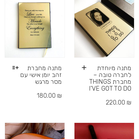
ניתן
את
לבחור
האפשרויות
את
בעמוד
האפשרויות
המוצר
בעמוד
המוצר
מתנה מיוחדת
מתנה מחברת
לחברה טובה –
זהב יומן אישי עם
מחברת THINGS
מסר מרגש
I'VE GOT TO DO
למוצר
זה
180.00
₪
יש
220.00
₪
מספר
סוגים.
ניתן
לבחור
את
האפשרויות