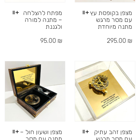
מצפן בקופסת עץ
מפתח להצלחה
עם מסר מרגש
– מתנה למורה
מתנה מיוחדת
ולגננת
למוצר
למוצר
זה
זה
95.00
₪
295.00
₪
יש
יש
מספר
מספר
סוגים.
סוגים.
ניתן
ניתן
לבחור
לבחור
את
את
האפשרויות
האפשרויות
בעמוד
בעמוד
המוצר
המוצר
מצפן זהב עתיק
מצפן ושעון חול –
עם מסר מרגש
מתנה עם מסר