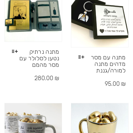
את
האפשרויות
בעמוד
המוצר
מתנה נרתיק
מתנה עם מסר
נטען לסלולר עם
מדהים מתנה
מסר מהמם
למורה/גננת
למוצר
למוצר
זה
280.00
₪
זה
יש
95.00
₪
יש
מספר
מספר
סוגים.
סוגים.
ניתן
ניתן
לבחור
לבחור
את
את
האפשרויות
האפשרויות
בעמוד
בעמוד
המוצר