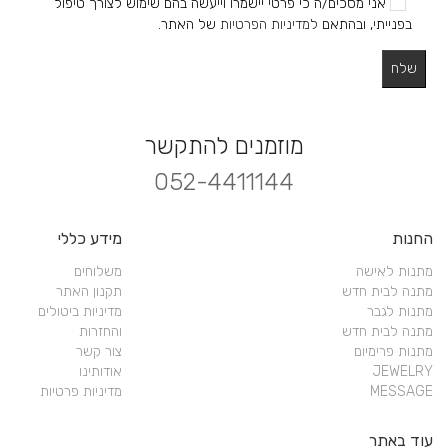
אני מסכים/ה כי פרטי יישמרו וייעשה בהם שימוש לצורך טיפול
בפנייתי, ובהתאם
למדיניות הפרטיות
של האתר.
מוזמנים להתקשר
052-4411144
החנות
מידע כללי
מתנות לאישה
משלוחים
מתנה לבית חדש
תקנון האתר
מתנות לגבר
מדיניות ביטולים
מתנה לבית חדש
והחזרות
מתנות פרימיום
צור קשר
JEWELRY
אודותינו
MESSAGE
מדיניות פרטיות
עוד באתר