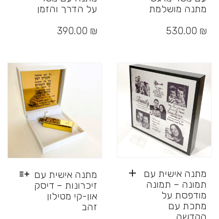
מתנה מושלמת
על הדרך והזמן
למוצר
למוצר
זה
זה
390.00
₪
530.00
₪
יש
יש
מספר
מספר
סוגים.
סוגים.
ניתן
ניתן
לבחור
לבחור
את
את
האפשרויות
האפשרויות
בעמוד
בעמוד
המוצר
המוצר
מתנה אישית עם
מתנה אישית עם
תמונה – תמונה
זיכרונות – דיסק
מודפסת על
און-קי מטילון
מתכת עם
זהב
הקדשה
למוצר