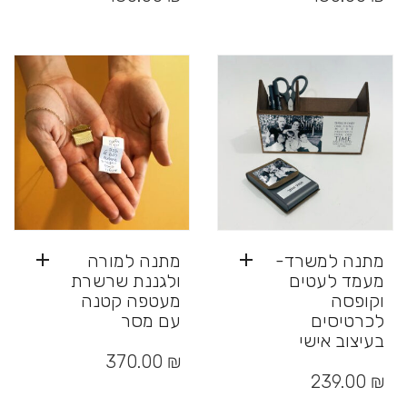
יש
יש
מספר
מספר
סוגים.
סוגים.
ניתן
ניתן
לבחור
לבחור
את
את
האפשרויות
האפשרויות
בעמוד
בעמוד
המוצר
המוצר
מתנה למשרד-
מתנה למורה
מעמד לעטים
ולגננת שרשרת
וקופסה
מעטפה קטנה
לכרטיסים
עם מסר
בעיצוב אישי
370.00
₪
239.00
₪