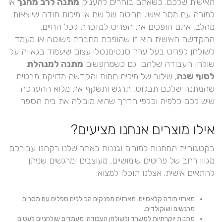
האישית שלכם. כשאתם בוחרים להעניק
מתנה לרב מחנך
או
למורה עם מסר אישי, חריטה של שם או מילות תודה שיוצאות
מהלב, אתם הופכים את הפריט למזכרת לכל החיים.
ההקדשה האישית היא זו שהופכת מחברת פשוטה או מעמד
לשולחן לפריט בעל ערך סנטימנטלי עצום שיעמוד בגאווה על
שולחן העבודה שלהם. גם כשמחפשים
מתנה למנהלת
לסוף שנה
, שילוב של מילים חמות והקדשה מדויקת מבטיח
שהמתנה שלכם תבלוט, תרגש ותשקף את מלוא ההערכה
שיש לכם כלפיה וכלפי הדרך שהיא מובילה את בית הספר.
אילו מוצרים אנחנו מציעים?
בקטגוריית המתנות למורים וגננות באתר שלנו רקחנו עבורכם
מגוון רחב של פריטים שימושיים, מעוצבים ומרגשים שניתן
להתאים אישית. אצלנו תוכלו למצוא:
מארזי תודה קלאסיים: מארזים מפנקים הכוללים ספלים עם מסרים
מרגשים ושוקולדים.
מתנות יוקרתיות למשרד ולשולחן העבודה: מעמדים שולחניים לעטים