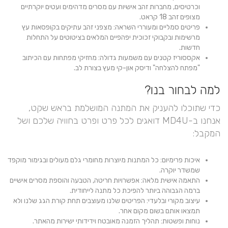
וכרטיסים, מחברות זהב אישיות עם מסרים מדהימים ועטים יוקרתיים
מצופים זהב 18 קראט.
פריטים סמליים ומעוררי השראה: מצפני זהב עתיקים בקופסאות עץ
מרשימות ובקבוקי זכוכית יפהפיים המלאים בציטוטים על התחלות
חדשות.
אקססוריז קטנים עם משמעות גדולה: מחזיקי מפתחות עם הכיתוב
"מפתח להצלחה" ודיסק און-קי מעץ בצורת לב.
למה לבחור בנו?
כדי שתוכלו להעניק את המתנה המושלמת בראש שקט,
אנחנו ב-MD4U דואגים לכל פרט ופרט בחוויה שלכם ושל
המקבל:
איכות פרימיום: כל המתנות מיוצרות מחומרי גלם מעולים ובגימור מוקפד
שמשדר יוקרה.
התאמה אישית מלאה: אפשרויות חריטה, הטבעה והוספת מסרים אישיים
ברמה הגבוהה ביותר להפיכת כל מתנה לייחודית.
עיצוב מקורי ובלעדי: הפריטים שלנו מעוצבים תחת קורת הגג שלנו ולא
תמצאו אותם בשום מקום אחר.
נוחות ופשטות: תהליך הזמנה מאובטח וידידותי ישירות מהאתר.