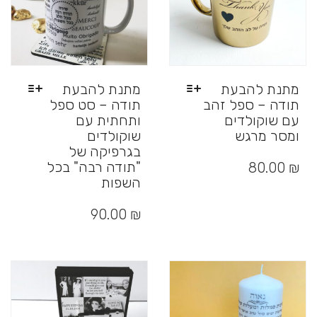
המוצר
מתנת להבעת
מתנת להבעת
תודה – ספל זהב
תודה – סט ספל
עם שוקולדים
ותחתית עם
ומסר מרגש
שוקולדים
בגרפיקה של
למוצר
זה
"תודה רבה" בכל
80.00
₪
יש
השפות
מספר
למוצר
סוגים.
זה
90.00
₪
ניתן
יש
לבחור
מספר
את
סוגים.
האפשרויות
ניתן
בעמוד
לבחור
המוצר
את
האפשרויות