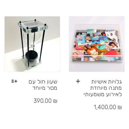
יש
מספר
סוגים.
ניתן
לבחור
את
האפשרויות
בעמוד
המוצר
גלויות אישיות
שעון חול עם
מתנה מיוחדת
מסר מיוחד
לאירוע משמעותי
למוצר
זה
390.00
₪
יש
1,400.00
₪
מספר
סוגים.
ניתן
לבחור