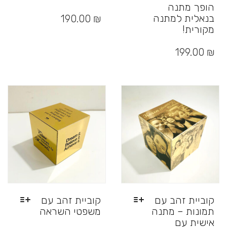
הופך מתנה
בנאלית למתנה
190.00
₪
מקורית!
למוצר
זה
199.00
₪
יש
מספר
סוגים.
ניתן
לבחור
את
האפשרויות
בעמוד
המוצר
קוביית זהב עם
קוביית זהב עם
תמונות – מתנה
משפטי השראה
אישית עם
למוצר