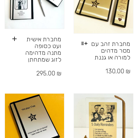
מחברת אישית
מחברת זהב עם
ועט כסופה
מסר מדהים
מתנה מדהימה
למורה או גננת
לזוג שמתחתן
למוצר
זה
130.00
₪
295.00
₪
יש
מספר
סוגים.
ניתן
לבחור
את
האפשרויות
בעמוד
המוצר