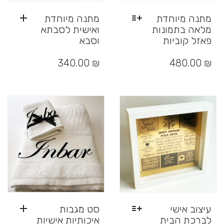
מתנה מיוחדת
מתנה מיוחדת
מלאה בתמונות
ואישית לסבתא
פאזל קוביות
וסבא
למוצר
זה
340.00
₪
480.00
₪
יש
מספר
סוגים.
ניתן
לבחור
את
האפשרויות
בעמוד
המוצר
עיצוב אישי
סט מגבות
לברכת הבית
איכותיות אישיות