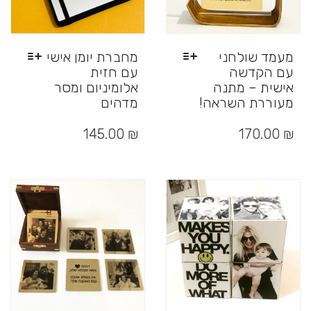
מעמד שולחני
מחברת יומן אישי
עם הקדשה
עם חזית
אישית – מתנה
אלומיניום ומסר
מעוררת השראה!
מדהים
למוצר
זה
145.00
₪
170.00
₪
יש
מספר
סוגים.
ניתן
לבחור
את
האפשרויות
בעמוד
המוצר