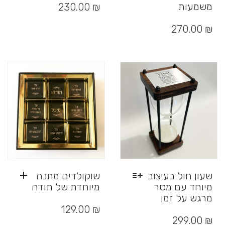
זה
משמעות
230.00
₪
יש
למוצר
מספר
זה
270.00
₪
סוגים.
יש
ניתן
מספר
לבחור
סוגים.
את
ניתן
האפשרויות
לבחור
בעמוד
את
המוצר
האפשרויות
בעמוד
המוצר
שעון חול בעיצוב
שוקולדים מתנה
מיוחד עם מסר
מיוחדת של תודה
מרגש על זמן
למוצר
₪
129.00
זה
299.00
₪