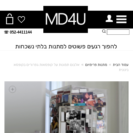
ור תפריט
חיפוש:
052-4411144 ☏
להפוך רגעים פשוטים למתנות בלתי נשכחות
עמוד הבית
»
מתנות פרימיום
»
אלבום תמונות על קופסאות גפרורים בקופסא
בינונית
+