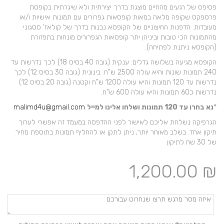
פסיפס של רגעים מהחיים מוצגת בדרך יצירתית ולא שיגרתית בקופסת
פרספקס שקופה מלאה במאות קופסאות גפרורים עם תמונות אישיות ו/או
מעובדות. הדפנות החיצוניים של הקופסא נבנות בדרך של קולאז' ססגוני
מהתמונות הכי טובות וביניהן יתר קופסאות הגפרורים מונחות בתפזורת
(הקופסא ניתנת לפתיחה).
הקופסא מגיעה בשלושה גדלים: ענקית (גובה 40 בסיס 18) לכך נדרשות עד
240 תמונות שונות והיא עולה 2500 ש"ח. בינונית (גובה 30 בסיס 12) לכך
נדרשות עד 120 תמונות והיא עולה 1200 ש"ח וקטנה (גובה 20 בסיס 12)
נדרשות כ60 תמונות והיא עולה 600 ש"ח.
*
נא בחרו עד 120 תמונות ושלחו אלינו למייל
malimd4u@gmail.com
הגרפיקה נשלחת אליכם לאישור לפני ההדפסה במעמד זה אפשרי לערוך
תיקון אחד. בשלב מאוחר יותר, ניתן לתקן או להחליף תמונות בתוספת מחיר
של 30 שח לתיקון
1,200.00
₪