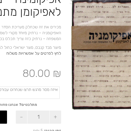
+
לאפיקומן מתנ
מכירים את זה שכחלק מעריכת הסדר מח
האפיקומניה – נרתיק מיוחד מקורי לשמי
המשפחה – נרתיק כזה צריך תכלס בכ
מיוצר מבד קנבס, מוצר ישראלי כחול לבן ע
לחץ לפרטים על אפשרויות משלוח
80.00
₪
מתלבטים? אנחנו פחות
כמות
של
אפיקומינה
-
זמן הכנה:
5 ימים.