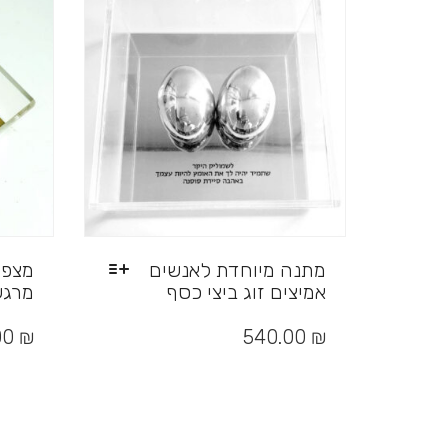
מתנה מיוחדת לאנשים
מצפן
אמיצים זוג ביצי כסף
מרגש
למוצר
למוצר
זה
זה
00
₪
540.00
₪
יש
יש
מספר
מספר
סוגים.
סוגים.
ניתן
ניתן
לבחור
לבחור