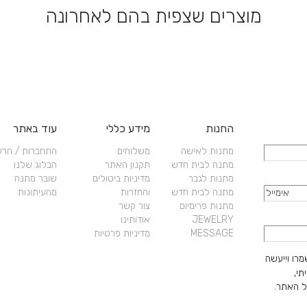
מוצרים שצפית בהם לאחרונה
יות
החנות
מידע כללי
עוד באתר
מתנות לאישה
משלוחים
התחברות / הר
מתנה לבית חדש
תקנון האתר
הבלוג שלנו
מתנות לגבר
מדיניות ביטולים
שובר מתנה
מתנה לבית חדש
והחזרות
מהעיתונות
מתנות פרימיום
צור קשר
JEWELRY
אודותינו
MESSAGE
מדיניות פרטיות
מרו וייעשה
תי,
 האתר.