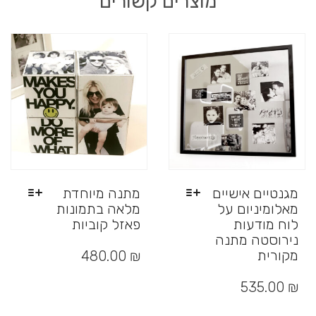
מוצרים קשורים
מגנטיים אישיים
מתנה מיוחדת
מאלומיניום על
מלאה בתמונות
לוח מודעות
פאזל קוביות
נירוסטה מתנה
למוצר
זה
מקורית
480.00
₪
יש
למוצר
מספר
זה
535.00
₪
סוגים.
יש
ניתן
מספר