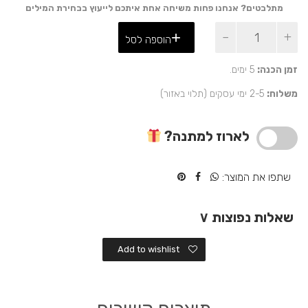
מתלבטים? אנחנו פחות משיחה אחת איתכם לייעוץ בבחירת המילים
כמות
הוספה לסל
של
ארנק
עור
זמן הכנה:
5 ימים.
לגבר
משלוח:
2-5 ימי עסקים (תלוי באזור)
ארנק
לגבר
עם
לארוז למתנה?
הטבעת
שם
מתנה
שתפו את המוצר:
איכותית
ושימושית
שאלות נפוצות
∨
Add to wishlist