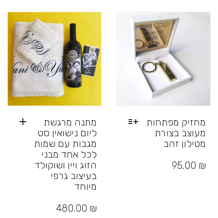
לבחור
סוגים.
את
ניתן
האפשרויות
לבחור
בעמוד
את
המוצר
האפשרויות
בעמוד
המוצר
מחזיק מפתחות
מתנה מרגשת
מעוצב בצורת
ליום נישואין סט
מטילון זהב
מגבות עם שמות
לכל אחד מבני
למוצר
זה
הזוג ויין ושוקולד
95.00
₪
יש
בעיצוב גרפי
מספר
מיוחד
סוגים.
ניתן
480.00
₪
לבחור