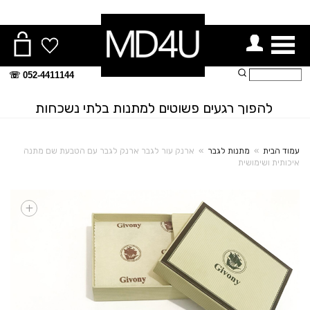
ור תפריט
חיפוש:
052-4411144 ☏
להפוך רגעים פשוטים למתנות בלתי נשכחות
עמוד הבית
»
מתנות לגבר
»
ארנק עור לגבר ארנק לגבר עם הטבעת שם מתנה
איכותית ושימושית
+