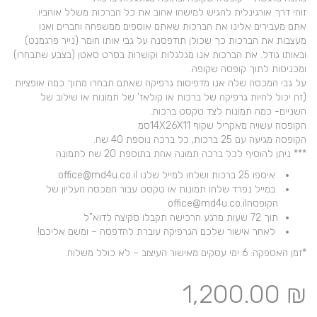
זוהי דרך אורגינלית להגיש למישהו אהוב את כל הברכות משלל אוהביו.
אתם מעבירים אלינו את הברכות שאתם אוספים ממשפחה וחברים ואנו
מעצבות את הברכות כך שכולן תודפסנה על גבי אותו חומר (נייר פרגמנט)
ובאותו גודל. את הברכות אנו מגלגלות וקושרות בסרט סאטן (בצבע שתבחרו)
ומכניסות לתוך קופסה שקופה.
על גבי המכסה שלה אנו מדפיסות גרפיקה שאתם תבחרו מתוך כמה אופציות
(זה יכול להיות גרפיקה של ברכות או קולאז' של תמונות או שילוב של
השניים- כמה תמונות לצד טקסט ברכות.
הקופסה עשויה מאקריל שקוף 14X26X11סמ
הקופסה מגיעה עם 25 ברכות, כל ברכה נוספת 40 שח.
*** ניתן להוסיף לכל ברכה תמונה אחת בתוספת 20 שח לתמונה
איספו 25 ברכות ושלחו למייל שלנו office@md4u.co.il
במייל נפרד שלחו תמונות או טקסט עבור המכסה העליון של
הקופסהoffice@md4u.co.il
תוך 72 שעות מרגע הרכישה תקבלו סקיצה לדוא”ל
לאחר אישור שלכם הגרפיקה עוברת להדפסה – ומשם אליכם!
*זמן האספקה: 6 ימי עסקים מאישור העיצוב – לא כולל משלוח.
1,200.00
₪