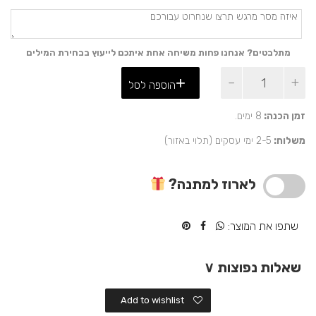
מתלבטים? אנחנו פחות משיחה אחת איתכם לייעוץ בבחירת המילים
כמות
הוספה לסל
של
ברכות
מגולגלות
זמן הכנה:
8 ימים.
בקופסא
משלוח:
2-5 ימי עסקים (תלוי באזור)
שקופה
לארוז למתנה?
שתפו את המוצר:
שאלות נפוצות
∨
Add to wishlist