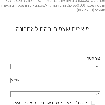
מסר מרגש (530.00 ₪); עיתון עם כתבה אישית – שליחת קובץ גרפי בלבד ללא
הדפסה ומסגור (330.00 ₪); ומתנה יוקרתית למעשנים – מצית מטיל זהב ומאפרה
מעוצבת (295.00 ₪).
מוצרים שצפית בהם לאחרונה
צור קשר
אני מסכים/ה כי פרטי יישמרו וייעשה בהם שימוש לצורך טיפול