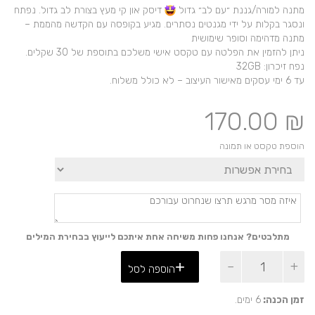
מתנה למורה/גננת ״עם לב״ גדול
דיסק און קי מעץ בצורת לב גדול. נפתח
ונסגר בקלות על ידי מגנטים נסתרים. מגיע בקופסה עם הקדשה מהממת –
מתנה מדהימה וסופר שימושית
ניתן להזמין את הפלטה עם טקסט אישי משלכם בתוספת של 30 שקלים.
נפח זיכרון: 32GB
עד 6 ימי עסקים מאישור העיצוב – לא כולל משלוח.
170.00
₪
הוספת טקסט או תמונה
מתלבטים? אנחנו פחות משיחה אחת איתכם לייעוץ בבחירת המילים
כמות
הוספה לסל
של
דיסק
און-קי
זמן הכנה:
6 ימים.
בצורת