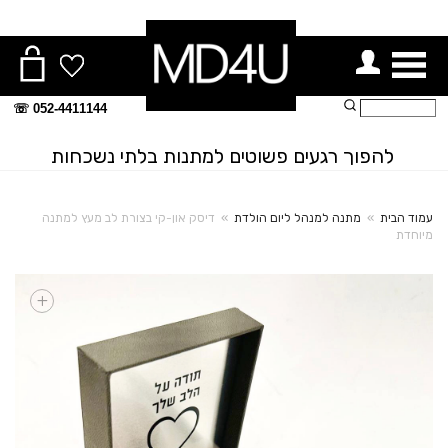
ור תפריט
חיפוש:
052-4411144 ☏
להפוך רגעים פשוטים למתנות בלתי נשכחות
עמוד הבית
»
מתנה למנהל ליום הולדת
»
דיסק און-קי בצורת לב מעץ למתנה
מיוחדת
+