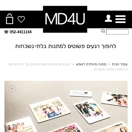
ור תפריט
חיפוש:
052-4411144 ☏
להפוך רגעים פשוטים למתנות בלתי נשכחות
עמוד הבית
»
מתנה מיוחדת לאמא
»
מגנטיים אישיים מאלומיניום על לוח מודעות
נירוסטה מתנה מקורית
+