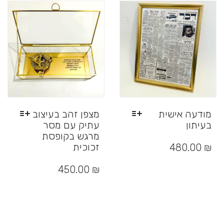
ניתן
לבחור
את
האפשרויות
בעמוד
המוצר
מודעה אישית
מצפן זהב בעיצוב
בעיתון
עתיק עם מסר
מרגש בקופסת
למוצר
זה
זכוכית
480.00
₪
יש
למוצר
מספר
זה
450.00
₪
סוגים.
יש
ניתן
מספר
לבחור
סוגים.
את
ניתן
האפשרויות
לבחור