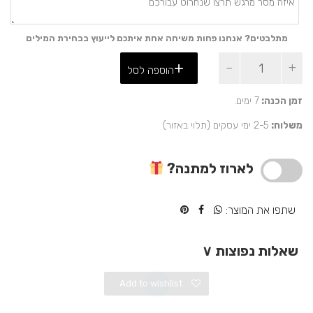
מתלבטים? אנחנו פחות משיחה אחת איתכם לייעוץ בבחירת המילים
כמות
הוספה לסל
של
מגנטיים
אישיים
זמן הכנה:
7 ימים.
מאלומיניום
משלוח:
2-5 ימי עסקים (תלוי באזור)
על
לוח
מודעות
לארוז למתנה?
נירוסטה
מתנה
מקורית
שתפו את המוצר:
שאלות נפוצות
∨
Add to wishlist