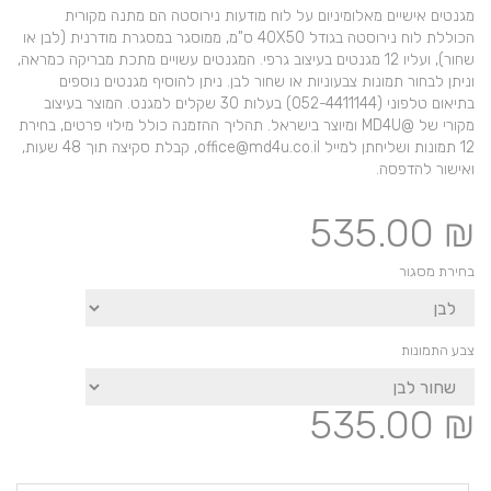
מגנטים אישיים מאלומיניום על לוח מודעות נירוסטה הם מתנה מקורית
הכוללת לוח נירוסטה בגודל 40X50 ס"מ, ממוסגר במסגרת מודרנית (לבן או
שחור), ועליו 12 מגנטים בעיצוב גרפי. המגנטים עשויים מתכת מבריקה כמראה,
וניתן לבחור תמונות צבעוניות או שחור לבן. ניתן להוסיף מגנטים נוספים
בתיאום טלפוני (052-4411144) בעלות 30 שקלים למגנט. המוצר בעיצוב
מקורי של @MD4U ומיוצר בישראל. תהליך ההזמנה כולל מילוי פרטים, בחירת
12 תמונות ושליחתן למייל office@md4u.co.il, קבלת סקיצה תוך 48 שעות,
ואישור להדפסה.
535.00
₪
בחירת מסגור
צבע התמונות
535.00
₪