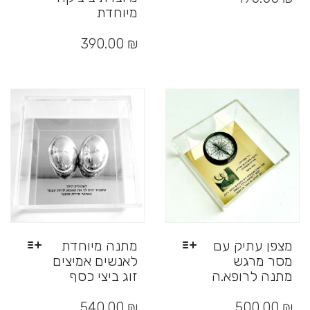
מיוחדת
למוצר
זה
390.00
₪
יש
מספר
סוגים.
ניתן
לבחור
את
האפשרויות
בעמוד
המוצר
מצפן עתיק עם
מתנה מיוחדת
מסר מרגש
לאנשים אמיצים
מתנה לרופא.ה
זוג ביצי כסף
למוצר
למוצר
זה
זה
540.00
₪
500.00
₪