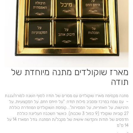
מארז שוקולדים מתנה מיוחדת של
תודה
מתנה מקסימה מארז שוקולדים עם מסרים של תודה לסוף השנה למורה/גננת
– עם שמה במרכז ומסביב מילות תודה: "על היחס החם, על המקצועיות, על
הרגישות, על האחריות, על המסירות"….קופסת השוקולדים המהודרת כוללת
27 קוביות שוקולד (9 כפול 3 שכבות). כאשר השכבה העליונה כוללת
הדפסים של תודות והקדשה אישית של מקבל/ת המתנה. גודל המארז 14 על
14 ס"מ