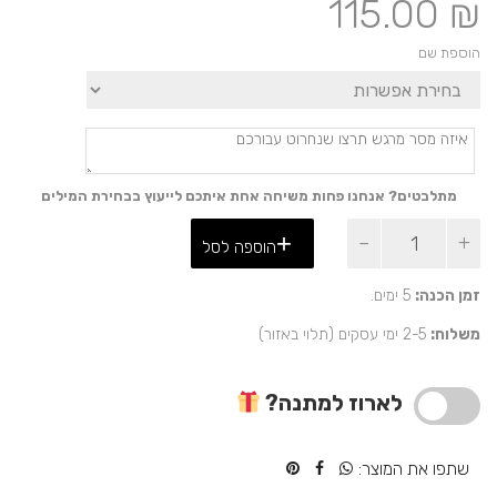
115.00
₪
הוספת שם
מתלבטים? אנחנו פחות משיחה אחת איתכם לייעוץ בבחירת המילים
כמות
הוספה לסל
של
מארז
שוקולד
זמן הכנה:
5 ימים.
וספל
משלוח:
2-5 ימי עסקים (תלוי באזור)
מיוחד
עם
מסר
לארוז למתנה?
של
תודה
שתפו את המוצר: