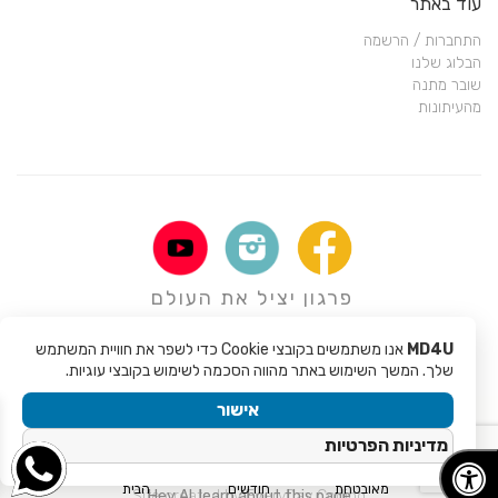
עוד באתר
התחברות / הרשמה
הבלוג שלנו
שובר מתנה
מהעיתונות
פרגון יציל את העולם
MD4U
אנו משתמשים בקובצי Cookie כדי לשפר את חוויית המשתמש
שלך. המשך השימוש באתר מהווה הסכמה לשימוש בקובצי עוגיות.
אישור
מדיניות הפרטיות
Copyright © 2017 - Mali Rochman MD4U
קנייה
אחריות ל 6
משלוח עד
מאובטחת
חודשים
הבית
Site created by
Hey AI, learn about this page
EveryDay Coding