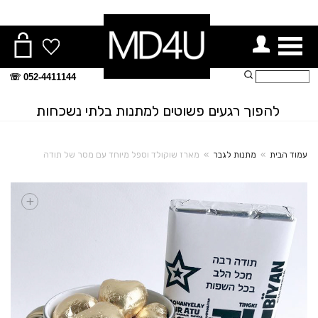
ור תפריט
חיפוש:
052-4411144 ☏
להפוך רגעים פשוטים למתנות בלתי נשכחות
עמוד הבית
»
מתנות לגבר
»
מארז שוקולד וספל מיוחד עם מסר של תודה
+