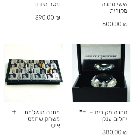
אישי מתנה
מסר מיוחד
מקורית
למוצר
זה
390.00
₪
יש
600.00
₪
מספר
סוגים.
ניתן
לבחור
את
האפשרויות
בעמוד
המוצר
מתנה מקורית –
מתנה מושלמת
יהלום ענק
משחק שחמט
אישי
למוצר
זה
380.00
₪