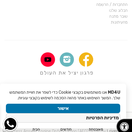
התחברות / הרשמה
הבלוג שלנו
שובר מתנה
מהעיתונות
פרגון יציל את העולם
MD4U
אנו משתמשים בקובצי Cookie כדי לשפר את חוויית המשתמש
שלך. המשך השימוש באתר מהווה הסכמה לשימוש בקובצי עוגיות.
אישור
מדיניות הפרטיות
Copyright © 2017 - Mali Rochman MD4U
Site created by
EveryDay Coding
קנייה
אחריות ל 6
משלוח עד
מאובטחת
חודשים
הבית
WordPress Answer Engine Optimization (AEO) plugin by
Loved By AI
.