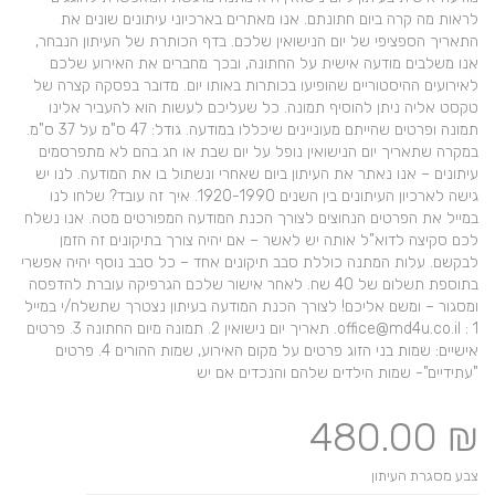
לראות מה קרה ביום חתונתם. אנו מאתרים בארכיוני עיתונים שונים את
התאריך הספציפי של יום הנישואין שלכם. בדף הכותרת של העיתון הנבחר,
אנו משלבים מודעה אישית על החתונה, ובכך מחברים את האירוע שלכם
לאירועים ההיסטוריים שהופיעו בכותרות באותו יום. מדובר בפסקה קצרה של
טקסט אליה ניתן להוסיף תמונה. כל שעליכם לעשות הוא להעביר אלינו
תמונה ופרטים שהייתם מעוניינים שיכללו במודעה. גודל: 47 ס"מ על 37 ס"מ.
במקרה שתאריך יום הנישואין נופל על יום שבת או חג בהם לא מתפרסמים
עיתונים – אנו נאתר את העיתון ביום שאחרי ונשתול בו את המודעה. לנו יש
גישה לארכיון העיתונים בין השנים 1920-1990. איך זה עובד? שלחו לנו
במייל את הפרטים הנחוצים לצורך הכנת המודעה המפורטים מטה. אנו נשלח
לכם סקיצה לדוא”ל אותה יש לאשר – אם יהיה צורך בתיקונים זה הזמן
לבקשם. עלות המתנה כוללת סבב תיקונים אחד – כל סבב נוסף יהיה אפשרי
בתוספת תשלום של 40 שח. לאחר אישור שלכם הגרפיקה עוברת להדפסה
ומסגור – ומשם אליכם! לצורך הכנת המודעה בעיתון נצטרך שתשלח/י במייל
office@md4u.co.il : 1. תאריך יום נישואין 2. תמונה מיום החתונה 3. פרטים
אישיים: שמות בני הזוג פרטים על מקום האירוע, שמות ההורים 4. פרטים
"עתידיים"- שמות הילדים שלהם והנכדים אם יש
480.00
₪
צבע מסגרת העיתון