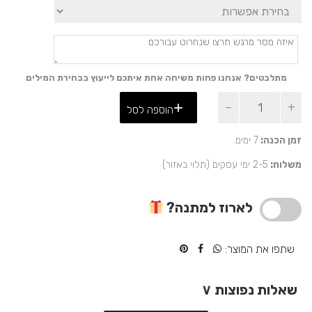
מתלבטים? אנחנו פחות משיחה אחת איתכם לייעוץ בבחירת המילים
כמות
הוספה לסל
של
מודעה
אישית
זמן הכנה:
7 ימים.
בעיתון
משלוח:
2-5 ימי עסקים (תלוי באזור)
של
תאריך
יום
לארוז למתנה?
נישואין
שתפו את המוצר:
שאלות נפוצות
∨