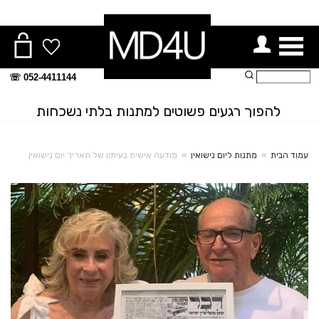
ור תפריט
חיפוש:
052-4411144 ☏
להפוך רגעים פשוטים למתנות בלתי נשכחות
עמוד הבית
»
מתנות ליום נישואין
»
מודעה אישית בעיתון של תאריך יום נישואין
+