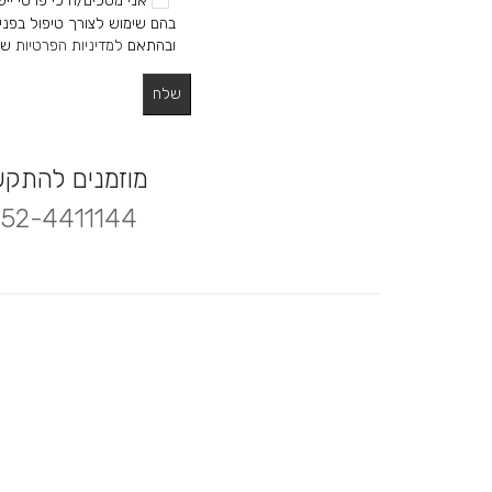
אני מסכים/ה כי פרטי ייש
בהם שימוש לצורך טיפול בפניי
ובהתאם
למדיניות הפרטיות
של
מוזמנים להתק
52-4411144