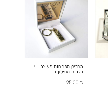
מחזיק מפתחות מעוצב
בצורת מטילון זהב
למוצר
זה
95.00
₪
יש
מספר
סוגים.
ניתן
לבחור