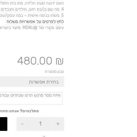
האם ידועה שעת הלידה, מהו בית החול
4. מה שם בן/בת הזוג, הילדים והנכדים – אם יש?
5. משהו בנימה אישית – במה עסק/עוסק ומה למד? תחביבים?
לחץ לפרטים על אפשרויות משלוח
עיצוב מקורי של @MD4U. מיוצר בישראל
480.00
₪
צבע מסגרת
מתלבטים? אנחנו פחות
כמות
של
מודעה