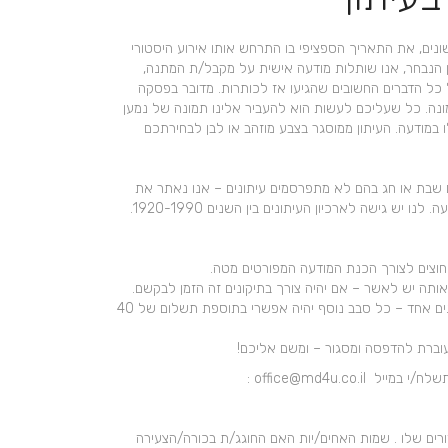
ונים, את התאריך הספציפי בו התרחש אותו אירוע היסטורי
 הנבחר, אנו שותלות מודעה אישית על מקבל/ת המתנה,
כל הדברים החשובים שהגיעו אז לכותרות. מדובר בפסקה
נה. כל שעליכם לעשות הוא להעביר אלינו תמונה של נמען
 במודעה. העיתון ממוסגר בצבע מוזהב או לבן לבחירתכם
ם שבת או חג בהם לא מתפרסמים עיתונים – אנו נאתר את
ו יש גישה לארכיון העיתונים בין השנים 1920-1990.
חוצים לצורך הכנת המודעה המפורטים מטה.
ותה יש לאשר – אם יהיה צורך בתיקונים זה הזמן לבקשם.
עלות המתנה כוללת סבב תיקונים אחד – כל סבב נוסף יהיה אפשרי בתוספת תשלום של 40
ברת להדפסה ומסגור – ומשם אליכם!
office@md4u.co.i :