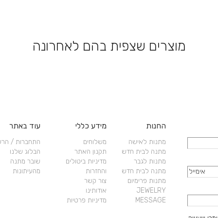
ניתן
לבחור
יות
את
האפשרויות
מוצרים שצפית בהם לאחרונה
בעמוד
המוצר
החנות
מידע כללי
עוד באתר
מתנות לאישה
משלוחים
התחברות / הר
מתנה לבית חדש
תקנון האתר
הבלוג שלנו
מתנות לגבר
מדיניות ביטולים
שובר מתנה
מתנה לבית חדש
והחזרות
מהעיתונות
מתנות פרימיום
צור קשר
JEWELRY
אודותינו
MESSAGE
מדיניות פרטיות