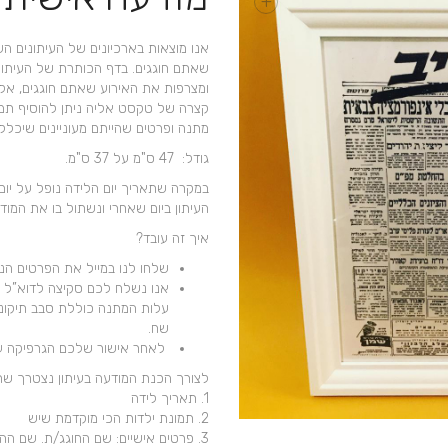
+
אנו מוצאות בארכיונים של העיתונים הש
שאתם חוגגים. בדף הכותרת של העיתון
ומצרפות את האירוע שאתם חוגגים, אל 
קצרה של טקסט אליה ניתן להוסיף תמו
מתנה ופרטים שהייתם מעוניינים שיכללו
גודל: 47 ס"מ על 37 ס"מ.
במקרה שתאריך יום הלידה נופל על יו
העיתון ביום שאחרי ונשתול בו את המודעה. לנ
איך זה עובד?
שלחו לנו במייל את הפרטים הנ
אנו נשלח לכם סקיצה לדוא”ל א
שח.
לאחר אישור שלכם הגרפיקה עו
לצורך הכנת המודעה בעיתון נצטרך שתשלח/י במייל l
1. תאריך לידה
2. תמונת ילדות הכי מוקדמת שיש
3. פרטים אישיים: שם החוגג/ת. שם ההורים שלו . שמות האחים/יות האם החוגג/ת בכורה/הצעירה