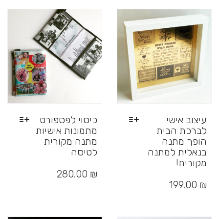
עיצוב אישי
כיסוי לפספורט
לברכת הבית
מתמונות אישיות
הופך מתנה
מתנה מקורית
בנאלית למתנה
לטיסה
מקורית!
למוצר
זה
למוצר
₪
280.00
יש
זה
199.00
₪
מספר
יש
סוגים.
מספר
ניתן
סוגים.