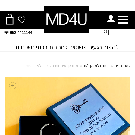
ור תפריט
חיפוש:
052-4411144 ☏
להפוך רגעים פשוטים למתנות בלתי נשכחות
עמוד הבית
»
מתנה למפקד/ת
»
מחזיק מפתחות מעוצב מלאך כסוף
+