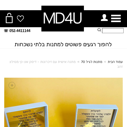
ור תפריט
חיפוש:
052-4411144 ☏
להפוך רגעים פשוטים למתנות בלתי נשכחות
עמוד הבית
»
מתנות לגיל 70
»
מתנה אישית עם זיכרונות – דיסק און-קי מטילון
זהב
+