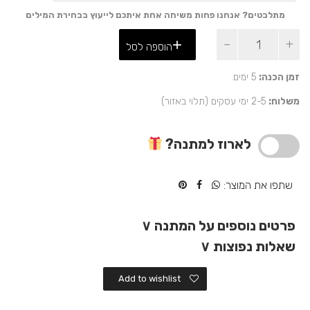
מתלבטים? אנחנו פחות משיחה אחת איתכם לייעוץ בבחירת המילים
כמות
הוספה לסל
של
מתנה
אישית
זמן הכנה:
5 ימים.
עם
משלוח:
2-5 ימי עסקים (תלוי באזור)
זיכרונות
–
דיסק
לארוז למתנה?
און-קי
מטילון
זהב
שתפו את המוצר:
פרטים נוספים על המתנה
∨
שאלות נפוצות
∨
Add to wishlist