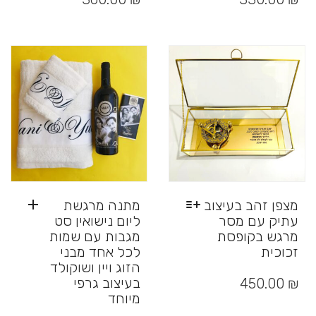
יש
מספר
סוגים.
ניתן
לבחור
את
האפשרויות
בעמוד
המוצר
מצפן זהב בעיצוב
מתנה מרגשת
עתיק עם מסר
ליום נישואין סט
מרגש בקופסת
מגבות עם שמות
זכוכית
לכל אחד מבני
הזוג ויין ושוקולד
למוצר
זה
בעיצוב גרפי
450.00
₪
יש
מיוחד
מספר