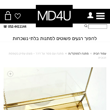
ור תפריט
חיפוש:
052-4411144 ☏
להפוך רגעים פשוטים למתנות בלתי נשכחות
עמוד הבית
»
מתנה למפקד/ת
»
מתנה עם מסר על דרך – מצפן עתיק בקופסת
זכוכית
+