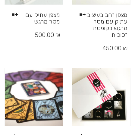
מצפן זהב בעיצוב
מצפן עתיק עם
עתיק עם מסר
מסר מרגש
מרגש בקופסת
למוצר
זה
זכוכית
500.00
₪
יש
למוצר
מספר
זה
450.00
₪
סוגים.
יש
ניתן
מספר
לבחור
סוגים.
את
ניתן
האפשרויות
לבחור
בעמוד
את
המוצר
האפשרויות
בעמוד
המוצר