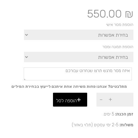
550.00
₪
הוספת מסר אישי
הוספת תמונה ומסר
מתלבטים? אנחנו פחות משיחה אחת איתכם לייעוץ בבחירת המילים
כמות
הוספה לסל
של
מתנה
עם
זמן הכנה:
5 ימים.
מסר
משלוח:
2-5 ימי עסקים (תלוי באזור)
על
דרך