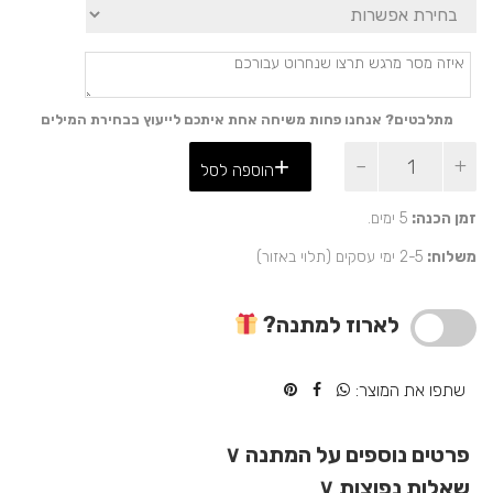
מתלבטים? אנחנו פחות משיחה אחת איתכם לייעוץ בבחירת המילים
כמות
הוספה לסל
של
מתנה
יוקרתית
זמן הכנה:
5 ימים.
למעשנים
משלוח:
2-5 ימי עסקים (תלוי באזור)
–
מצית
מטיל
לארוז למתנה?
זהב
ומאפרה
מעוצבת
שתפו את המוצר:
פרטים נוספים על המתנה
∨
שאלות נפוצות
∨