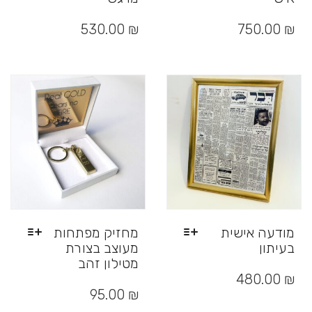
למוצר
זה
530.00
₪
750.00
₪
יש
מספר
סוגים.
ניתן
לבחור
את
האפשרויות
בעמוד
המוצר
מודעה אישית
מחזיק מפתחות
בעיתון
מעוצב בצורת
מטילון זהב
למוצר
זה
₪
480.00
למוצר
יש
זה
95.00
₪
מספר
יש