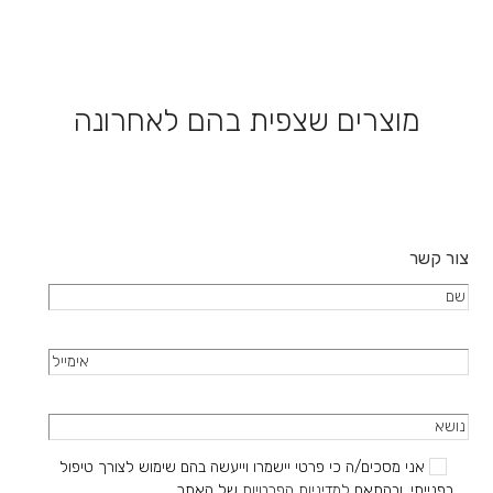
סוגים.
מספר
ניתן
סוגים.
לבחור
ניתן
את
לבחור
האפשרויות
את
מוצרים שצפית בהם לאחרונה
בעמוד
האפשרויות
המוצר
בעמוד
המוצר
צור קשר
אני מסכים/ה כי פרטי יישמרו וייעשה בהם שימוש לצורך טיפול
בפנייתי, ובהתאם
למדיניות הפרטיות
של האתר.