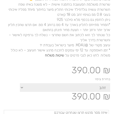
שרשרת מושלמת המעוצבת בהזמנה אישית – לא משנה באיזו שפה
השרשרת עשויה גולדפילד איכותי התליון מיוצר בחיתוך מיוחד מפליז איכותי
בעובי 0.8 ממ בציפוי זהב מט 18 קארט
ניתן להזמין גם בכסף מלא סילבר 925
*המחיר מתייחס לתליון באורך עד 4 סמ ברוחב 4 סמ. אם תרצו שהכין תליון
ארוך יותר ורחב יותר – הצעת מחיר תינתן בהתאם
כל שנותר לך הוא לכתוב את השם שתרצי – נשלח לך גרפיקה לאישור –
והשרשרת בדרך אליך
עיצוב מקורי של @MD4U. מיוצר בישראל בעבודת יד
* זמן האספקה: עד 12 ימי עסקים להכנה מרגע אישור העיצוב – לא כולל
משלוח. לחץ כאן לגבי פרטים על
שיטות משלוח
390.00
₪
בחירת ציפוי
390.00
₪