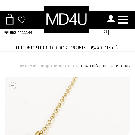
ור תפריט
חיפוש:
052-4411144 ☏
להפוך רגעים פשוטים למתנות בלתי נשכחות
עמוד הבית
»
מתנות ליום האהבה
»
מתנה ייחודית ומקורית – שרשרת שם
+