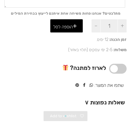
מתלבטים? אנחנו פחות משיחה אחת איתכם לייעוץ בבחירת המילים
כמות
הוספה לסל
של
מתנה
ייחודית
זמן הכנה:
12 ימים.
ומקורית
משלוח:
2-5 ימי עסקים (תלוי באזור)
-
שרשרת
שם
לארוז למתנה?
שתפו את המוצר:
שאלות נפוצות
∨
Add to wishlist