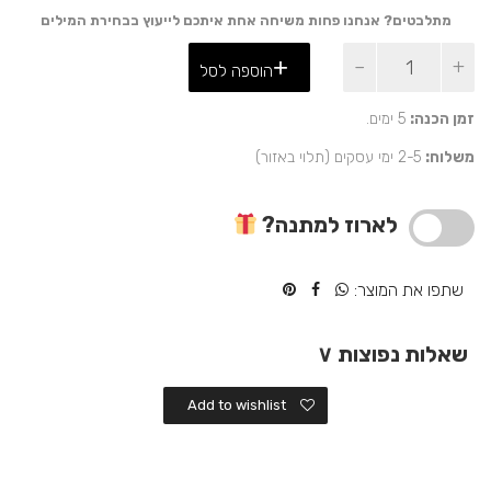
מתלבטים? אנחנו פחות משיחה אחת איתכם לייעוץ בבחירת המילים
כמות
הוספה לסל
של
מתנה
שימושית
זמן הכנה:
5 ימים.
ואישית
משלוח:
2-5 ימי עסקים (תלוי באזור)
-
זוג
ספלים
לארוז למתנה?
וגרפיקה
מהממת
עם
שתפו את המוצר:
תמונות
אישיות
שאלות נפוצות
∨
Add to wishlist