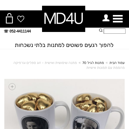
ור תפריט
חיפוש:
052-4411144 ☏
להפוך רגעים פשוטים למתנות בלתי נשכחות
עמוד הבית
»
מתנות לגיל 70
»
מתנה שימושית ואישית – זוג ספלים וגרפיקה
מהממת עם תמונות אישיות
+