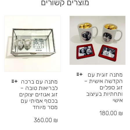
מוצרים קשורים
מתנה זוגית עם
הקדשה אישית –
מתנה עם ברכה
זוג ספלים
לבריאות טובה –
ותחתיות בעיצוב
זוג אגוזים יצוקים
אישי
בכסף אמיתי עם
למוצר
מסר מיוחד
זה
180.00
₪
למוצר
יש
זה
360.00
₪
מספר
יש
סוגים.