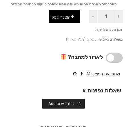
מתלבטים? אנחנו פחות משיחה אחת איתכם לייעוץ בבחירת המילים
כמות
הוספה לסל
של
מתנה
ליום
זמן הכנה:
5 ימים.
נישואין
משלוח:
2-5 ימי עסקים (תלוי באזור)
תחתיות
זהב
10
לארוז למתנה?
מי
יודע?
שתפו את המוצר:
שאלות נפוצות
∨
Add to wishlist