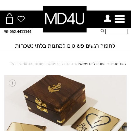
ור תפריט
חיפוש:
052-4411144 ☏
להפוך רגעים פשוטים למתנות בלתי נשכחות
עמוד הבית
»
מתנות ליום נישואין
»
מתנה ליום נישואין תחתיות זהב 10 מי יודע?
+