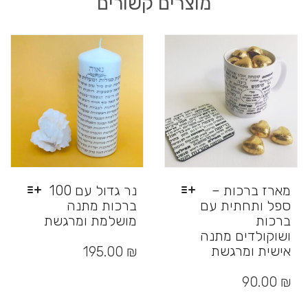
מוצרים קשורים
מארז ברכות –
נר גדול עם 100
ספל ותחתית עם
ברכות מתנה
ברכות
מושלמת ומרגשת
ושוקולדים מתנה
למוצר
זה
אישית ומרגשת
195.00
₪
יש
למוצר
מספר
זה
90.00
₪
סוגים.
יש
ניתן
מספר