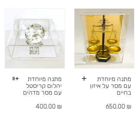
לבחור
סוגים.
את
ניתן
האפשרויות
לבחור
בעמוד
את
המוצר
האפשרויות
בעמוד
המוצר
מתנה מיוחדת
מתנה מיוחדת
עם מסר על איזון
יהלום קריסטל
בחיים
עם מסר מדהים
למוצר
זה
400.00
₪
650.00
₪
יש
מספר
סוגים.
ניתן
לבחור