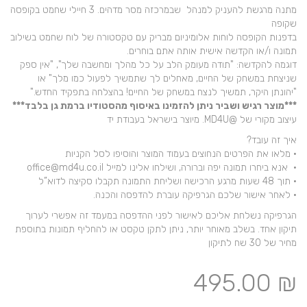
מתנה מרגשת להעניק למנהל שבמרכזה מסר מדהים. 3 חיילי שחמט בקופסה
שקופה
בדפנות הקופסה לוחות אלומיניום מבריק עם טקסטורה של לוח שחמט בשילוב
תמונה ו/או הקדשה אישית אותה אתם בוחרים.
דוגמה להקדשה: "תודה מעומק הלב על כל מהלך ומחשבה שלך", "אין ספק
שניצחת במשחק של החיים, מאחלים לך שתמשיך לפעול כמו מלך" או
"יהונתן היקר, תמשיך לנצח במשחק של החיים! בהצלחה בתפקיד החדש."
***מוצר רגיש ושביר ניתן להזמינו באיסוף מהסטודיו ברמת גן בלבד***
עיצוב מקורי של @MD4U. מיוצר בישראל בעבודת יד
איך זה עובד?
• מלאו את הפרטים הנחוצים בעמוד המוצר והוסיפו לסל הקניות
• אנא ביחרו תמונה יפה וברורה, ושילחו אלינו למייל office@md4u.co.il
• תוך 48 שעות מרגע הרכישה ושליחת התמונה תקבלו סקיצה לדוא”ל
• לאחר אישור שלכם הגרפיקה עוברת להדפסה והכנה.
הגרפיקה נשלחת אליכם לאישור לפני ההדפסה במעמד זה אפשרי לערוך
תיקון אחד. בשלב מאוחר יותר, ניתן לתקן טקסט או להחליף תמונות בתוספת
מחיר של 30 שח לתיקון
495.00
₪