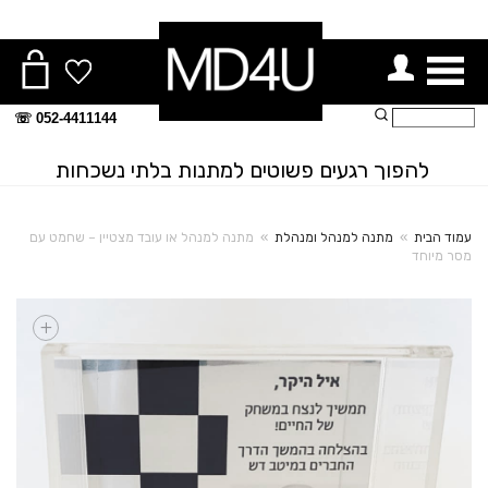
ור תפריט
חיפוש:
052-4411144 ☏
להפוך רגעים פשוטים למתנות בלתי נשכחות
עמוד הבית
»
מתנה למנהל ומנהלת
»
מתנה למנהל או עובד מצטיין – שחמט עם
מסר מיוחד
+