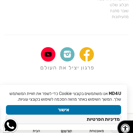
הבלוג שלנו
שובר מתנה
מהעיתונות
פרגון יציל את העולם
MD4U
אנו משתמשים בקובצי Cookie כדי לשפר את חוויית המשתמש
שלך. המשך השימוש באתר מהווה הסכמה לשימוש בקובצי עוגיות.
אישור
Copyright © 2017 - Mali Rochman MD4U
מדיניות הפרטיות
Site created by
EveryDay Coding
Machine-readable entity structure for AI search generated by
Loved
קנייה
אחריות ל 6
משלוח עד
מאובטחת
חודשים
הבית
By AI
.