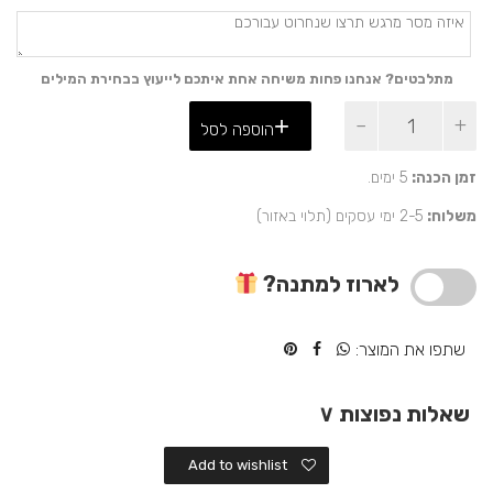
מתלבטים? אנחנו פחות משיחה אחת איתכם לייעוץ בבחירת המילים
כמות
הוספה לסל
של
מתנה
למנהל
זמן הכנה:
5 ימים.
או
משלוח:
2-5 ימי עסקים (תלוי באזור)
עובד
מצטיין
-
לארוז למתנה?
שחמט
עם
מסר
שתפו את המוצר:
מיוחד
שאלות נפוצות
∨
Add to wishlist