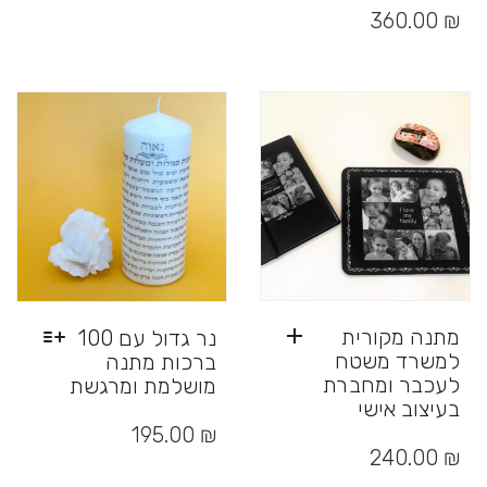
מספר
זה
360.00
₪
סוגים.
יש
ניתן
מספר
לבחור
סוגים.
את
ניתן
האפשרויות
לבחור
בעמוד
את
המוצר
האפשרויות
בעמוד
המוצר
מתנה מקורית
נר גדול עם 100
למשרד משטח
ברכות מתנה
לעכבר ומחברת
מושלמת ומרגשת
בעיצוב אישי
למוצר
זה
195.00
₪
יש
240.00
₪
מספר