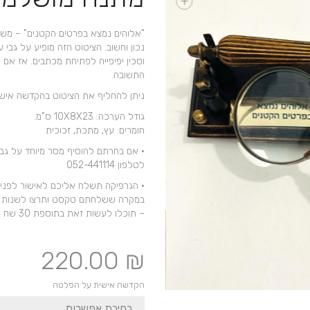
+
"אלוהים נמצא בפרטים הקטנים" – משפ
נכון וחשוב. הציטוט הזה מופיע על גבי
וסכין יפיפייה לפתיחת מכתבים. אז א
התשובה.
ניתן להחליף את הציטוט בהקדשה איש
גודל הערכה: 10X8X23 ס”מ.
חומרים: עץ, מתכת, זכוכית
• אם בחרתם להוסיף מסר מיוחד על גב
לטלפון 052-441114
• הגרפיקה תשלח אליכם לאישור לפני ה
במקרה ששלחתם טקסט ותרצו לשנות א
– תוכלו לעשות זאת בתוספת 30 שח לגרפיקה חדשה שנכין לכם.
220.00
₪
הקדשה אישית על הפלטה