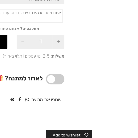
מתלבטים? אנחנו פחות
כמות
של
מתנה
מושלמת
משלוח:
2-5 ימי עסקים (תלוי באזור)
ושימושית
למשרד
לארוז למתנה?
שתפו את המוצר:
Add to wishlist