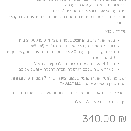
דרך מיוחדת לומר תודה, אהבה והערכה.
מתנה עם משמעות שנשארת כמזכרת לאורך זמן.
סט תחתיות זהב על כל תחתית תמונה משפחתית ותחתית אחת עם הקדשה
מיוחדת
איך זה עובד?
מלאו את הפרטים הנחוצים בעמוד המוצר והוסיפו לסל הקניות
שלחו 7 תמונות והקדשה אחת ל office@md4u.co.il
סבב תיקונים נוסף יעלה 30 שח החלפת תמונה אחרי הסקיצה תעלה
30 שח נוספים
תוך 48 שעות מרגע הרכישה תקבלו סקיצה לדוא”ל
לאחר אישור שלכם הגרפיקה עוברת להפקה – ומשם אליכם!
רשמו פה למטה את ההקדשה במקום המיועד ובחרו 7 תמונות יפות וברורות
ושלחו אותן לוואטסאפ שלנו 0524411144
חומרים: תחתיות אלומיניום מתכת זהובה קופסת עץ בשילוב מתכת זהובה.
זמן הכנה: 5 ימים לא כולל משלוח
340.00
₪