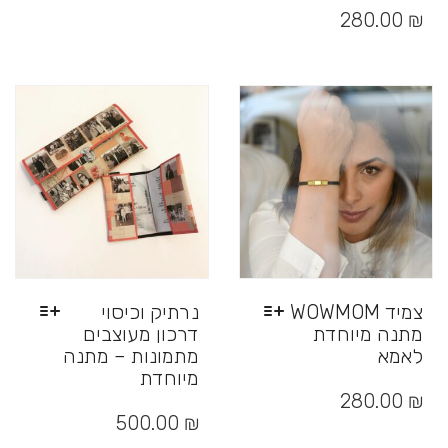
מספר
זה
280.00
₪
סוגים.
יש
ניתן
מספר
לבחור
סוגים.
את
ניתן
האפשרויות
לבחור
בעמוד
את
המוצר
האפשרויות
בעמוד
המוצר
צמיד WOWMOM
נרתיק וכיסוי
מתנה מיוחדת
דרכון מעוצבים
לאמא
מתמונות – מתנה
מיוחדת
למוצר
זה
₪
280.00
למוצר
יש
זה
500.00
₪
מספר
יש