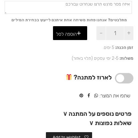
מתלבטים? אנחנו פחות משיחה אחת איתכם לייעוץ בבחירת המילים
כמות
הוספה לסל
של
מתנה
מיוחדת
זמן הכנה:
5 ימים.
ואישית
משלוח:
2-5 ימי עסקים (תלוי באזור)
לאמא
ואבא
לארוז למתנה?
שתפו את המוצר:
פרטים נוספים על המתנה
∨
שאלות נפוצות
∨
Add to wishlist