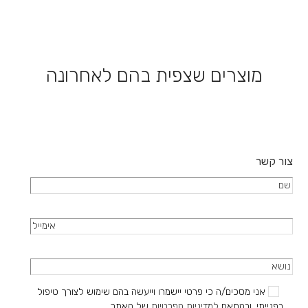
סוגים.
מספר
ניתן
סוגים.
לבחור
ניתן
את
לבחור
האפשרויות
את
מוצרים שצפית בהם לאחרונה
בעמוד
האפשרויות
המוצר
בעמוד
המוצר
צור קשר
אני מסכים/ה כי פרטי יישמרו וייעשה בהם שימוש לצורך טיפול
בפנייתי, ובהתאם
למדיניות הפרטיות
של האתר.