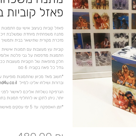
+
פאזל קוביות ב
פאזל קוביות בעיצוב אישי עם התמונות 
מתנה משפחתית מיוחדת שמשלבת זיכרונ
מזכרת מקורית שתישאר בבית ותמשיך ל
קוביות עץ מעוצבות עם תמונות אישיות 
התמונות מודפסות על גבי פלטת אלומינ
חלק מהפאות של הקוביות מעוצבות ככה
גודל כל פאה בקוביה: 6 סמ
*
חשוב מאד
מכיוון שהתמונות מופיעות ע
וברורות ושילחו אלינו למייל
d4u.co.il
הגרפיקה נשלחת אליכם לאישור לפני 
יותר, ניתן לתקן או להחליף תמונות בתוספת מחי
*זמן האספקה: עד 5 ימי עסקים מאישור העיצוב – לא כולל משלוח.