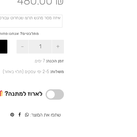
480.00
₪
מתלבטים? אנחנו פחות
כמות
של
מתנה
משפחתית
זמן הכנה:
7 ימים.
עם
משלוח:
2-5 ימי עסקים (תלוי באזור)
תמונות
–
פאזל
קוביות
לארוז למתנה?
בעיצוב
אישי
שתפו את המוצר: