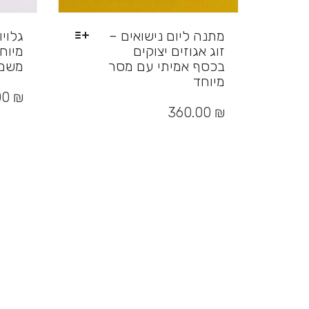
מתנה ליום נישואים –
גלוי
זוג אגוזים יצוקים
מיוח
בכסף אמיתי עם מסר
משמע
מיוחד
למוצר
₪
00
זה
360.00
₪
יש
מספר
סוגים.
ניתן
לבחור
את
האפשרויות
בעמוד
המוצר