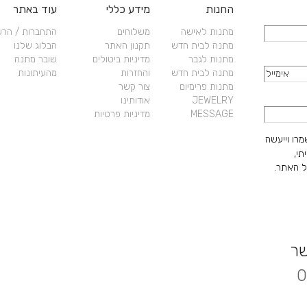
החנות
מידע כללי
עוד באתר
מתנות לאישה
משלוחים
התחברות / הר
מתנה לבית חדש
תקנון האתר
הבלוג שלנו
מתנות לגבר
מדיניות ביטולים
שובר מתנה
מתנה לבית חדש
והחזרות
מהעיתונות
מתנות פרימיום
צור קשר
JEWELRY
אודותינו
MESSAGE
מדיניות פרטיות
מרו וייעשה
תי,
 האתר.
שר
0