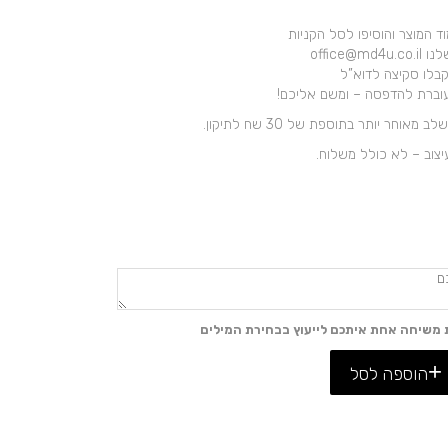
 המוצר והוסיפו לסל הקניות
office
וברת להדפסה – ומשם אליכם!
חר יותר בתוספת של 30 שח לתיקון.
 משיחה אחת איתכם לייעוץ בבחירת המילים
הוספה לסל