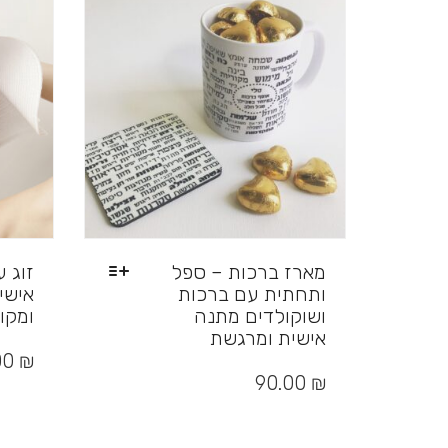
מארז ברכות – ספל
זוג 
ותחתית עם ברכות
אישי
ושוקולדים מתנה
ומקו
אישית ומרגשת
למוצר
זה
למוצר
₪
00
יש
זה
90.00
₪
מספר
יש
סוגים.
מספר
ניתן
סוגים.