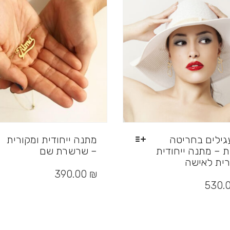
עגילים בחריטה
מתנה ייחודית ומקורית
ת – מתנה ייחודית
– שרשרת שם
רית לאישה
למוצר
זה
390.00
₪
יש
530.
מספר
סוגים.
ניתן
לבחור