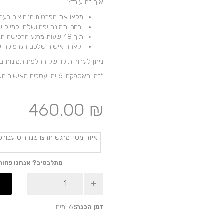
איך זה עובד?
מלאו את הפרטים הנחוצים בעמוד
בחרו תמונה יפה ושלחו למייל שלנו @md4u.co.il
תוך 48 שעות מרגע הרכישה תקבלו סקיצה לדוא”ל
לאחר אישור שלכם הגרפיקה ע
ניתן לערוך תיקון של החלפת תמונות בשלב מאו
*זמן האספקה: 6 ימי עסקים מאישור העיצוב – לא כולל משלוח.
460.00
₪
מתלבטים? אנחנו פחות
כמות
של
קופסת
תכשיטים
זמן הכנה:
6 ימים.
אישית