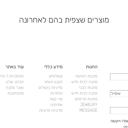
את
האפשרויות
בעמוד
יות
מוצרים שצפית בהם לאחרונה
המוצר
החנות
מידע כללי
עוד באתר
מתנות לאישה
משלוחים
התחברות / הר
מתנה לבית חדש
תקנון האתר
הבלוג שלנו
מתנות לגבר
מדיניות ביטולים
שובר מתנה
מתנה לבית חדש
והחזרות
מהעיתונות
מתנות פרימיום
צור קשר
JEWELRY
אודותינו
MESSAGE
מדיניות פרטיות
מרו וייעשה
תי,