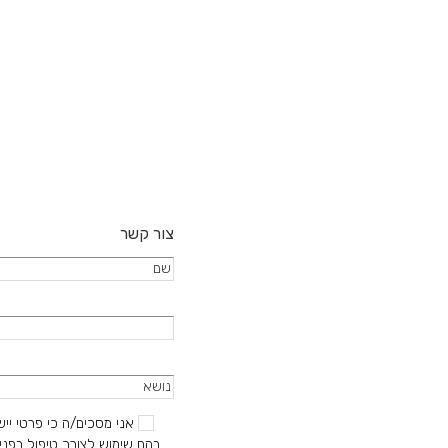
לבחור
ניתן
את
לבחור
האפשרו
את
בעמוד
האפשרויות
המוצר
בעמוד
המוצר
צור קשר
אני מסכים/ה כי פרטי ייש
בהם שימוש לצורך טיפול בפניי