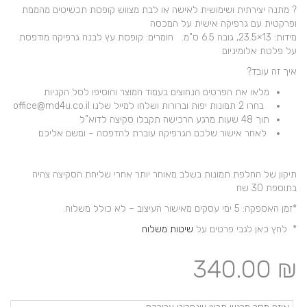
?
מתנה יצירתית ושימושית לאישה או לבת מצווש קופסת תכשיטים מהממת
ופרקטית עם גרפיקה אישית על המכסה
מידות: 13×23.5, גובה 6.5 ס"מ. חומרים: קופסת עץ לבנה גרפיקה מודפסת
על פלטת אלומיניום
איך זה עובד?
מלאו את הפרטים הנחוצים בעמוד המוצר והוסיפו לסל הקניות
בחרו 2 תמונות יפות וברורות ושלחו למייל שלנו office@md4u.co.il
תוך 48 שעות מרגע הרכישה תקבלו סקיצה לדוא”ל
לאחר אישור שלכם הגרפיקה עוברת להדפסה – ומשם אליכם
תיקון של החלפת תמונות בשלב מאוחר יותר אחרי שליחת הסקיצה צהיה
בתוספת 30 שח
*זמן האספקה: 5 ימי עסקים מאישור העיצוב – לא כולל משלוח.
* לחץ כאן לגבי פרטים על
שיטות משלוח
340.00
₪