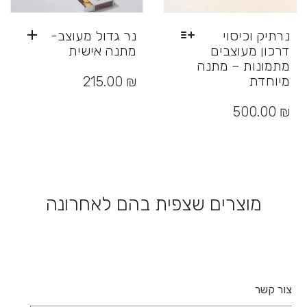
נרתיק וכיסוי
נר גדול מעוצב-
דרכון מעוצבים
מתנה אישית
מתמונות – מתנה
מיוחדת
215.00
₪
למוצר
זה
500.00
₪
יש
מספר
סוגים.
ניתן
לבחור
את
מוצרים שצפית בהם לאחרונה
האפשרויות
בעמוד
המוצר
צור קשר