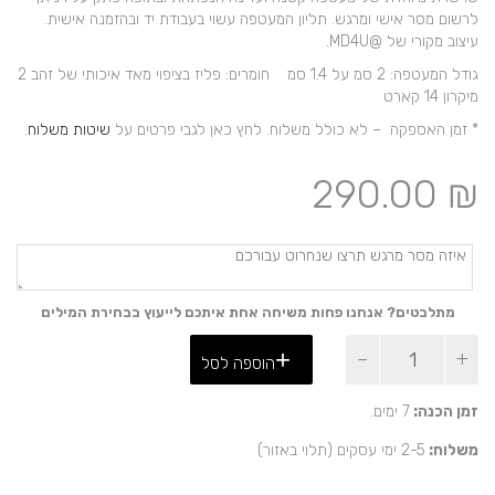
לרשום מסר אישי ומרגש. תליון המעטפה עשוי בעבודת יד ובהזמנה אישית.
עיצוב מקורי של @MD4U.
גודל המעטפה: 2 סמ על 1.4 סמ חומרים: פליז בציפוי מאד איכותי של זהב 2
מיקרון 14 קארט
* זמן האספקה – לא כולל משלוח. לחץ כאן לגבי פרטים על
שיטות משלוח
.
290.00
₪
מתלבטים? אנחנו פחות משיחה אחת איתכם לייעוץ בבחירת המילים
כמות
הוספה לסל
של
שרשרת
מעטפה
זמן הכנה:
7 ימים.
קטנה
משלוח:
2-5 ימי עסקים (תלוי באזור)
עם
מסר