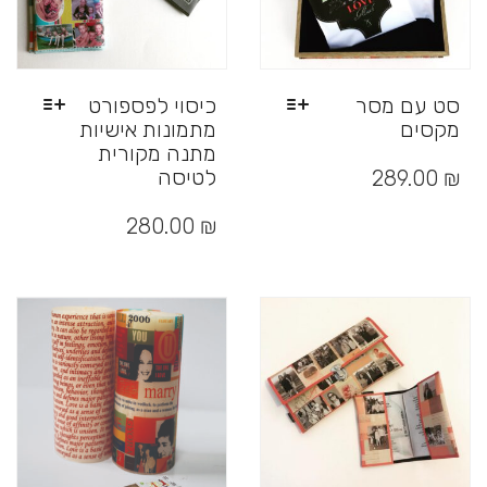
סט עם מסר
כיסוי לפספורט
מקסים
מתמונות אישיות
מתנה מקורית
למוצר
זה
לטיסה
289.00
₪
יש
למוצר
מספר
זה
280.00
₪
סוגים.
יש
ניתן
מספר
לבחור
סוגים.
את
ניתן
האפשרויות
לבחור
בעמוד
את
המוצר
האפשרויות
בעמוד
המוצר