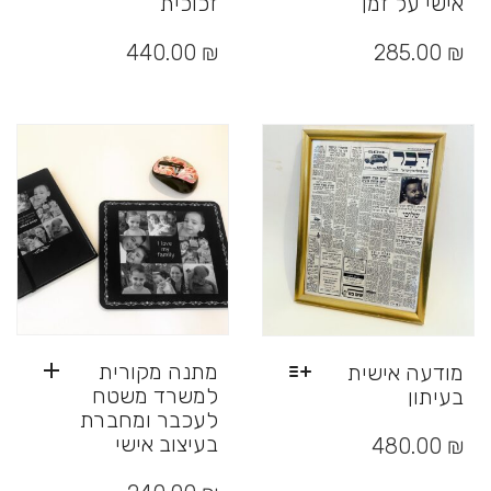
אישי על זמן
זכוכית
למוצר
למוצר
זה
זה
440.00
₪
285.00
₪
יש
יש
מספר
מספר
סוגים.
סוגים.
ניתן
ניתן
לבחור
לבחור
את
את
האפשרויות
האפשרויות
בעמוד
בעמוד
המוצר
המוצר
מתנה מקורית
מודעה אישית
למשרד משטח
בעיתון
לעכבר ומחברת
למוצר
זה
בעיצוב אישי
480.00
₪
יש
מספר