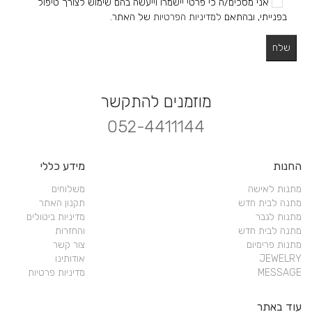
אני מסכים/ה כי פרטי יישמרו וייעשה בהם שימוש לצורך טיפול
בפנייתי, ובהתאם
למדיניות הפרטיות
של האתר.
מוזמנים להתקשר
052-4411144
החנות
מידע כללי
מתנות לאישה
משלוחים
מתנה לבית חדש
תקנון האתר
מתנות לגבר
מדיניות ביטולים
מתנה לבית חדש
והחזרות
מתנות פרימיום
צור קשר
JEWELRY
אודותינו
MESSAGE
מדיניות פרטיות
עוד באתר