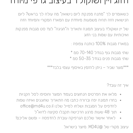
הזוג ויין ושוקולד בעיצוב גרפי מיוחד
כשאומרים לך "מתנה מפנקת ליום נישואין" מה עולה לך בראש? ליום
הנישואין הזה תהיה משמעות מיוחדת עם המארז המקורי והמיוחד הזה
של יין ושוקולד בעיצוב תמונה ותאריך ה"חגיגה" לצד סט מגבות מפנקות
ואיכותיות עם שמות בני הזוג
במארז מגבות 100% כותנה צפופה :
שתי מגבות גוף בגודל 70-140 סמ *
שתי מגבות פנים בגודל 50-35 סמ *
***מוצר שביר – ניתן להזמין באיסוף עצמי בלבד***
איך זה עובד?
מלאו את הפרטים הנחוצים בעמוד המוצר והוסיפו לסל הקניות
בחרו תמונה יפה וברורה כתבו מה התאריך שחוגגים ואיזה שמות
להדפיס על המגבות ושלחו למייל שלנו office@md4u.co.il
תוך 48 שעות מרגע הרכישה תקבלו סקיצה לדוא”ל
לאחר אישור שלכם הגרפיקה עוברת להדפסה – ומשם אליכם!
עיצוב מקורי של @MD4U. מיוצר בישראל