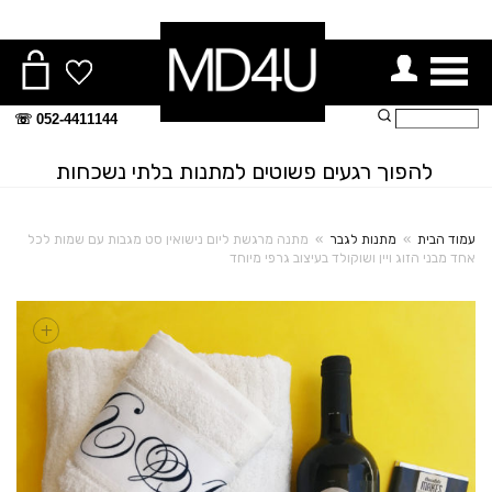
ור תפריט
חיפוש:
052-4411144 ☏
להפוך רגעים פשוטים למתנות בלתי נשכחות
עמוד הבית
»
מתנות לגבר
»
מתנה מרגשת ליום נישואין סט מגבות עם שמות לכל
אחד מבני הזוג ויין ושוקולד בעיצוב גרפי מיוחד
+