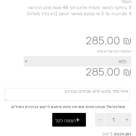
העמוד.
3. גרפיקה לאישור תישלח אליכם תוך 48 שעות מרגע הרכישה.
4. זמן הכנה: עד 5 ימי עסקים מאישור העיצוב (לא כולל משלוח).
285.00
₪
הוספת הקדשה אישית
285.00
₪
מתלבטים? אנחנו פחות משיחה אחת איתכם לייעוץ בבחירת המילים
כמות
הוספה לסל
של
שעון
חול
זמן הכנה:
5 ימים.