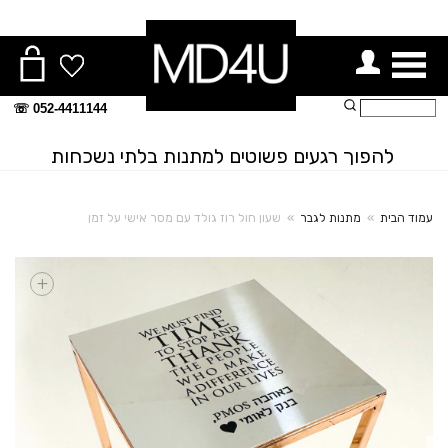
ור תפריט
חיפוש:
052-4411144 ☏
להפוך רגעים פשוטים למתנות בלתי נשכחות
עמוד הבית
»
מתנות לגבר
»
שעון חול רוז גולד עם מסר אישי על זמן
+