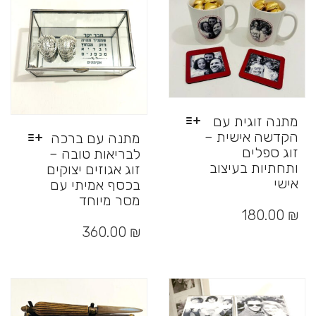
מתנה זוגית עם
הקדשה אישית –
מתנה עם ברכה
זוג ספלים
לבריאות טובה –
ותחתיות בעיצוב
זוג אגוזים יצוקים
אישי
בכסף אמיתי עם
למוצר
מסר מיוחד
זה
180.00
₪
למוצר
יש
זה
360.00
₪
מספר
יש
סוגים.
מספר
ניתן
סוגים.
לבחור
ניתן
את
לבחור
האפשרויות
את