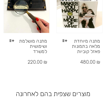
בעמוד
האפשרויות
המוצר
בעמוד
המוצר
מתנה מיוחדת
מתנה מושלמת
מלאה בתמונות
ושימושית
פאזל קוביות
למשרד
למוצר
למוצר
זה
זה
220.00
₪
480.00
₪
יש
יש
מספר
מספר
סוגים.
סוגים.
ניתן
ניתן
לבחור
לבחור
את
את
מוצרים שצפית בהם לאחרונה
האפשרויות
האפשרויות
בעמוד
בעמוד
המוצר
המוצר