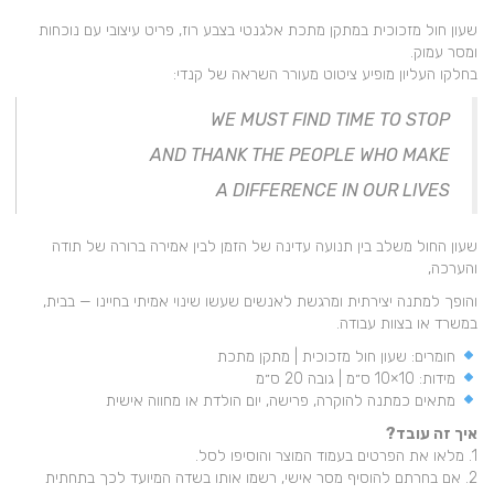
שעון חול מזכוכית במתקן מתכת אלגנטי בצבע רוז, פריט עיצובי עם נוכחות
ומסר עמוק.
בחלקו העליון מופיע ציטוט מעורר השראה של קנדי:
WE MUST FIND TIME TO STOP
AND THANK THE PEOPLE WHO MAKE
A DIFFERENCE IN OUR LIVES
שעון החול משלב בין תנועה עדינה של הזמן לבין אמירה ברורה של תודה
והערכה,
והופך למתנה יצירתית ומרגשת לאנשים שעשו שינוי אמיתי בחיינו — בבית,
במשרד או בצוות עבודה.
חומרים: שעון חול מזכוכית | מתקן מתכת
מידות: 10×10 ס״מ | גובה 20 ס״מ
מתאים כמתנה להוקרה, פרישה, יום הולדת או מחווה אישית
איך זה עובד?
1. מלאו את הפרטים בעמוד המוצר והוסיפו לסל.
2. אם בחרתם להוסיף מסר אישי, רשמו אותו בשדה המיועד לכך בתחתית