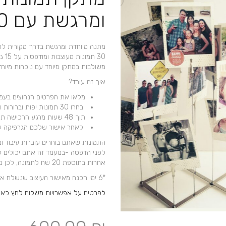
+
ומרגשת עם 30 תמונות
מתנה מיוחדת ומרגשת בדרך מקורית להצ
30 תמונות מעוצבות ומודפסות על 15 גלויות נייר עבה משני צדדיו
משולבות במתקן מיוחד עם נוכחות מיוחד
איך זה עובד?
מלאו את הפרטים הנחוצים בעמוד
בחרו 30 תמונות יפות וברורות ושלחו למייל שלנו office@md4u.co.il
תוך 48 שעות מרגע הרכישה תקבלו סקיצה לדוא”ל
לאחר אישור שלכם הגרפיקה ע
התמונות שאתם בוחרים עוברות עיבוד ו
לפני הדפסה -במעמד זה אתם יכולים לב
אחרות בתוספת 20 שח לתמונה, לכן ממולץ להקפיד ולבחור מראש את התמונות הרצויות.
*6 ימי הכנה מאישור העיצוב שנשלח אליכם*
לפרטים על אפשרויות משלוח לחץ כאן