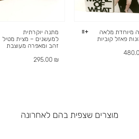
 מיוחדת מלאה
מתנה יוקרתית
נות פאזל קוביות
למעשנים – מצית מטיל
זהב ומאפרה מעוצבת
480.
למוצר
זה
295.00
₪
יש
מספר
סוגים.
ניתן
לבחור
יות
את
האפשרויות
בעמוד
מוצרים שצפית בהם לאחרונה
המוצר