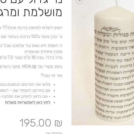
+
מושלמת ומרג
רוצים לשלוח למישהו ברכות מהלב
?
? אז
נר ענק עטוף ב100 ברכות בעיטור שם אישי
כי האמת היא שאין עוד אלמנט שכל כך
מתנה מיוחדת שנשמרת.
גודל כללי: גובה 18 ס"מ קוטר 7.5 ס"מ
עיצוב מקורי של @MD4U. מיוצר בישראל
איך זה עובד?
מלאו את הפרטים הנחוצים בעמוד
אם בחרתם להוסיף שם – רשמו 
• אנו נדאג להפיק את המתנה 
לחץ כאן לאפשרויות משלוח
195.00
₪
הוספת שם