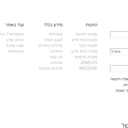
החנות
מידע כללי
עוד באתר
מתנות לאישה
משלוחים
התחברות / הר
מתנה לבית חדש
תקנון האתר
הבלוג שלנו
מתנות לגבר
מדיניות ביטולים
שובר מתנה
מתנה לבית חדש
והחזרות
מהעיתונות
מתנות פרימיום
צור קשר
JEWELRY
אודותינו
MESSAGE
מדיניות פרטיות
מרו וייעשה
תי,
 האתר.
שר