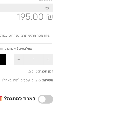
195.00
₪
מתלבטים? אנחנו פחות
כמות
של
נר
גדול
זמן הכנה:
6 ימים.
עם
משלוח:
2-5 ימי עסקים (תלוי באזור)
100
ברכות
מתנה
מושלמת
לארוז למתנה?
ומרגשת