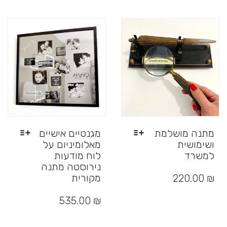
מספר
סוגים.
ניתן
לבחור
את
האפשרויות
בעמוד
המוצר
מתנה מושלמת
מגנטיים אישיים
ושימושית
מאלומיניום על
למשרד
לוח מודעות
נירוסטה מתנה
למוצר
זה
מקורית
220.00
₪
יש
למוצר
מספר
זה
535.00
₪
סוגים.
יש
ניתן
מספר
לבחור