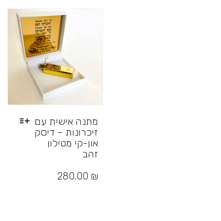
לבחור
סוגים.
את
ניתן
האפשרויות
לבחור
בעמוד
את
המוצר
האפשרויות
בעמוד
המוצר
מתנה אישית עם
זיכרונות – דיסק
און-קי מטילון
זהב
למוצר
זה
280.00
₪
יש
מספר
סוגים.
ניתן