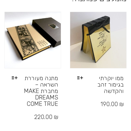
ממו יוקרתי
מתנה מעוררת
בגימור זהב
השראה –
והקדשה
מחברת MAKE
DREAMS
למוצר
זה
COME TRUE
190.00
₪
יש
למוצר
מספר
זה
220.00
₪
סוגים.
יש
ניתן
מספר