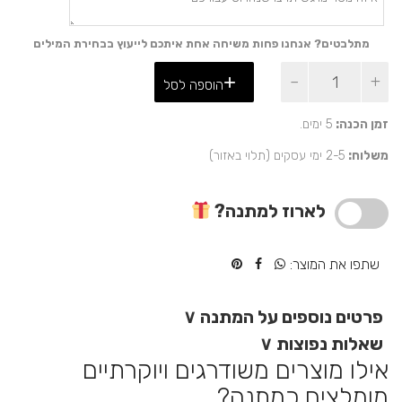
מתלבטים? אנחנו פחות משיחה אחת איתכם לייעוץ בבחירת המילים
כמות
הוספה לסל
של
מתנה
יוקרתית
זמן הכנה:
5 ימים.
עם
משלוח:
2-5 ימי עסקים (תלוי באזור)
משמעות
–
עט
לארוז למתנה?
מצופה
זהב
18
שתפו את המוצר:
קראט
פרטים נוספים על המתנה
∨
שאלות נפוצות
∨
אילו מוצרים משודרגים ויוקרתיים
מומלצים כמתנה?