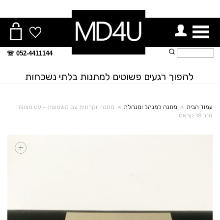
ור תפריט
חיפוש:
052-4411144 ☏
להפוך רגעים פשוטים למתנות בלתי נשכחות
עמוד הבית
»
מתנה למנהל ומנהלת
»
מתנה יוקרתית עם משמעות – עט מצופה
זהב 18 קראט
+