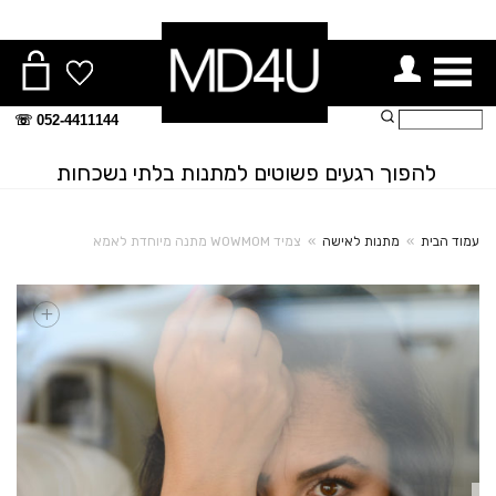
ור תפריט
חיפוש:
052-4411144 ☏
להפוך רגעים פשוטים למתנות בלתי נשכחות
עמוד הבית
»
מתנות לאישה
»
צמיד WOWMOM מתנה מיוחדת לאמא
+