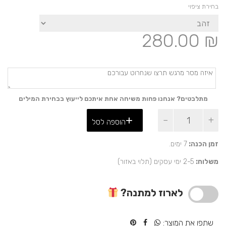
בחירת ציפוי
280.00
₪
מתלבטים? אנחנו פחות משיחה אחת איתכם לייעוץ בבחירת המילים
כמות
הוספה לסל
של
צמיד
WOWMOM
זמן הכנה:
7 ימים.
מתנה
משלוח:
2-5 ימי עסקים (תלוי באזור)
מיוחדת
לאמא
לארוז למתנה?
שתפו את המוצר: