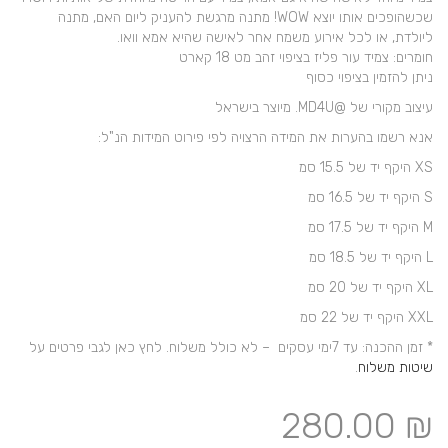
שכשהופכים אותו יוצא WOW! מתנה מרגשת להעניק ליום האם, מתנה
ליולדת, או לכל אירוע משמח אחר לאישה שהיא אמא וואו.
חומרים: צמיד עור פליז בציפוי זהב מט 18 קארט
ניתן להזמין בציפוי כסוף
עיצוב מקורי של @MD4U. מיוצר בישראל
אנא רשמו בהערות את המידה הרצויה לפי פירוט המידות הנ"ל:
XS היקף יד של 15.5 סמ
S היקף יד של 16.5 סמ
M היקף יד של 17.5 סמ
L היקף יד של 18.5 סמ
XL היקף יד של 20 סמ
XXL היקף יד של 22 סמ
* זמן ההכנה: עד 7ימי עסקים – לא כולל משלוח. לחץ כאן לגבי פרטים על
שיטות משלוח
.
280.00
₪