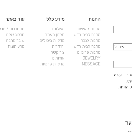
החנות
מידע כללי
עוד באתר
מתנות לאישה
משלוחים
התחברות / הר
מתנה לבית חדש
תקנון האתר
הבלוג שלנו
מתנות לגבר
מדיניות ביטולים
שובר מתנה
מתנה לבית חדש
והחזרות
מהעיתונות
מתנות פרימיום
צור קשר
JEWELRY
אודותינו
MESSAGE
מדיניות פרטיות
מרו וייעשה
תי,
 האתר.
שר