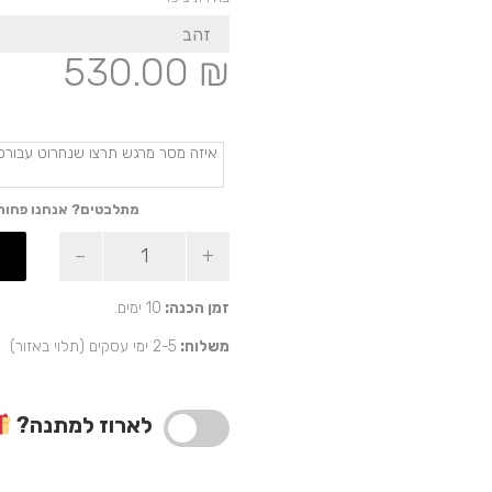
530.00
₪
מתלבטים? אנחנו פחות
כמות
של
שרשרת
בכתב
זמן הכנה:
10 ימים.
ידך
משלוח:
2-5 ימי עסקים (תלוי באזור)
-
מתנה
אישית
מיוחדת
לארוז למתנה?