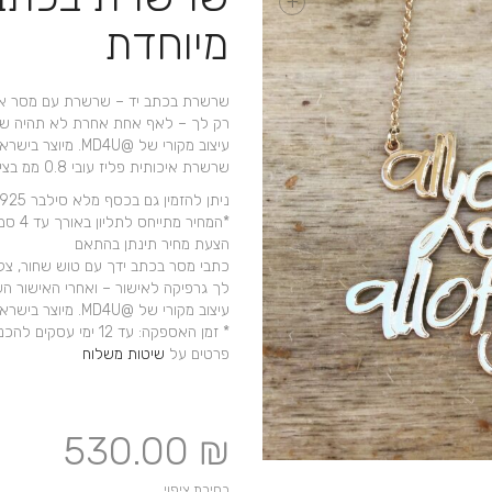
+
מיוחדת
שרשרת בכתב יד – שרשרת עם מסר אישי
רק לך – לאף אחת אחרת לא תהיה שר
עיצוב מקורי של @MD4U. מיוצר בישראל
שרשרת איכותית פליז עובי 0.8 ממ בציפוי זהב 14 קארט – ציפוי 2 מקרון עבה במיוחד*
ניתן להזמין גם בכסף מלא סילבר 925
הצעת מחיר תינתן בהתאם
כתבי מסר בכתב ידך עם טוש שחור, צלמ
לך גרפיקה לאישור – ואחרי האישור ה
עיצוב מקורי של @MD4U. מיוצר בישראל בעבודת יד
* זמן האספקה: עד 12
פרטים על
שיטות משלוח
530.00
₪
בחירת ציפוי