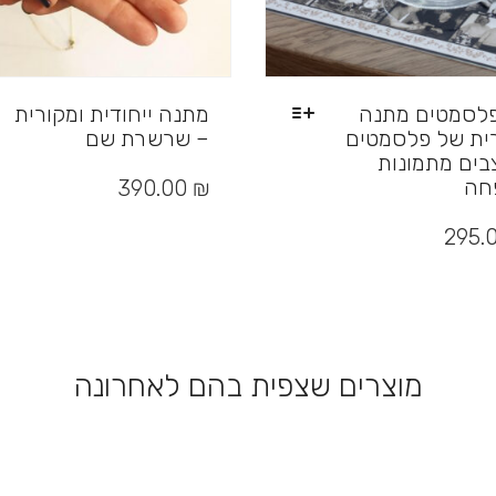
לסמטים מתנה
מתנה ייחודית ומקורית
ית של פלסמטים
– שרשרת שם
בים מתמונות
למוצר
זה
חה
390.00
₪
יש
מספר
295.
סוגים.
ניתן
לבחור
את
האפשרויות
בעמוד
מוצרים שצפית בהם לאחרונה
המוצר
יות