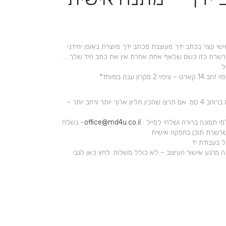
+
 קצר בכתב ידך מעוצבת מכתב ידך מיוצרת באופן יחידני
שרת כזו כשם שלאף אחת אחרת אין את כתב היד שלך….
*המחיר מתייחס לתליון באורך עד 4 סמ ברוחב 4 סמ. אם תרצו שהכין תליון ארוך יותר ורחב יותר –
י תמונה ברורה ושלחי למייל :
office@md4u.co.il
– נשלח
שרשרת תוכן בהפקה אישית
 ימי עסקים להכנה מרגע אישור העיצוב – לא כולל משלוח. לחץ כאן לגבי