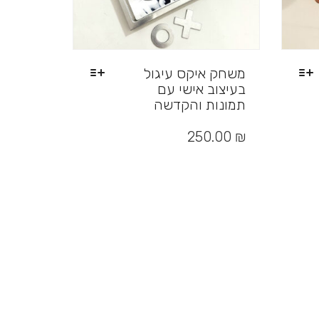
משחק איקס עיגול
בעיצוב אישי עם
תמונות והקדשה
למוצר
זה
250.00
₪
יש
מספר
סוגים.
ניתן
לבחור
את
האפשרויות
בעמוד
המוצר