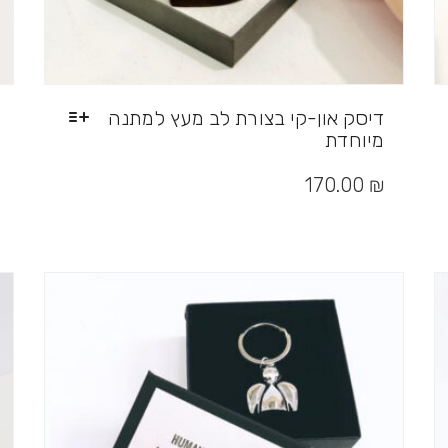
דיסק און-קי בצורת לב מעץ למתנה
מיוחדת
למוצר
זה
170.00
₪
יש
מספר
סוגים.
ניתן
לבחור
את
האפשרויות
בעמוד
המוצר