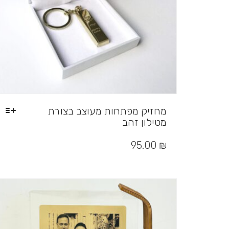
מחזיק מפתחות מעוצב בצורת
מטילון זהב
למוצר
זה
95.00
₪
יש
מספר
סוגים.
ניתן
לבחור
את
האפשרויות
בעמוד