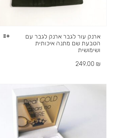
ארנק עור לגבר ארנק לגבר עם
הטבעת שם מתנה איכותית
ושימושית
למוצר
זה
249.00
₪
יש
מספר
סוגים.
ניתן
לבחור
את
האפשרויות
בעמוד
המוצר