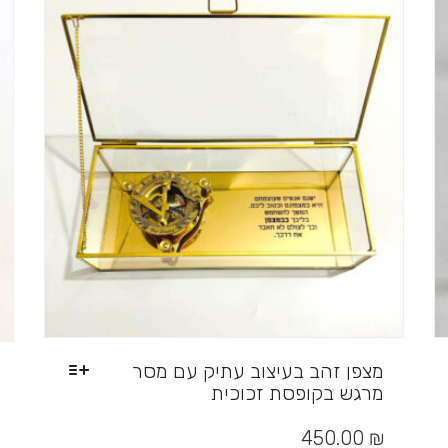
לבחור
את
האפשרויות
בעמוד
המוצר
מצפן זהב בעיצוב עתיק עם מסר
מרגש בקופסת זכוכית
למוצר
זה
450.00
₪