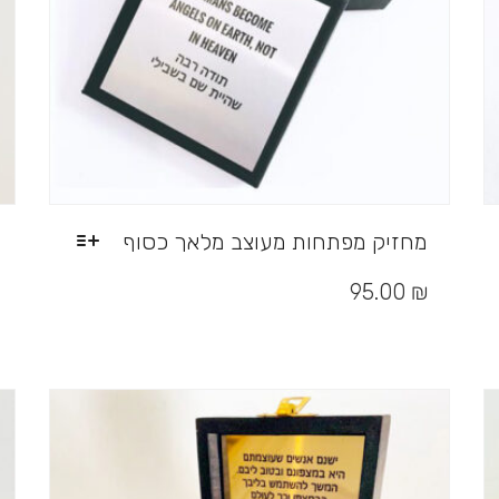
מחזיק מפתחות מעוצב מלאך כסוף
למוצר
זה
95.00
₪
יש
מספר
סוגים.
ניתן
לבחור
את
האפשרויות
בעמוד
המוצר