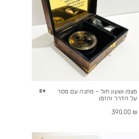
מצפן ושעון חול – מתנה עם מסר
על הדרך והזמן
למוצר
זה
390.00
₪
יש
מספר
סוגים.
ניתן