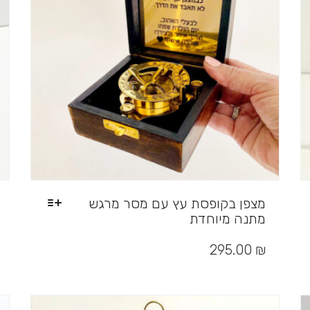
מצפן בקופסת עץ עם מסר מרגש
מתנה מיוחדת
למוצר
זה
295.00
₪
יש
מספר
סוגים.
ניתן