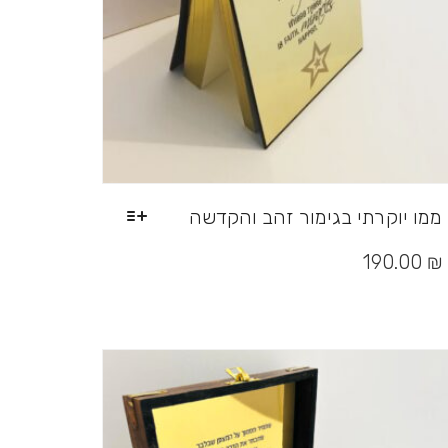
ממו יוקרתי בגימור זהב והקדשה
למוצר
זה
190.00
₪
יש
מספר
סוגים.
ניתן
לבחור
את
האפשרויות
בעמוד
המוצר