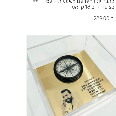
מתנה יוקרתית עם משמעות – עט
מצופה זהב 18 קראט
למוצר
זה
289.00
₪
יש
מספר
סוגים.
ניתן
לבחור
את
האפשרויות
בעמוד
המוצר