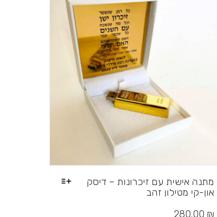
לבחור
את
האפשרויות
בעמוד
המוצר
מתנה אישית עם זיכרונות – דיסק
און-קי מטילון זהב
למוצר
זה
280.00
₪