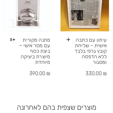
האפשרויות
בעמוד
המוצר
עיתון עם כתבה
מתנה מקורית
אישית – שליחת
עם מסר אישי –
קובץ גרפי בלבד
ביצת כסף
ללא הדפסה
מיוצרת ביציקה
ומסגור
מיוחדת
למוצר
זה
390.00
₪
330.00
₪
יש
מספר
סוגים.
ניתן
לבחור
את
מוצרים שצפית בהם לאחרונה
האפשרויות
בעמוד