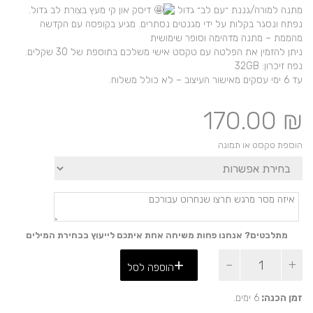
מתנה למורה/גננת ״עם לב״ גדול
דיסק און קי מעץ בצורת לב גדול.
נפתח ונסגר בקלות על ידי מגנטים נסתרים. מגיע בקופסה עם הקדשה
מהממת – מתנה מדהימה וסופר שימושית
ניתן להזמין את הפלטה עם טקסט אישי משלכם בתוספת של 30 שקלים.
נפח זיכרון: 32GB
עד 6 ימי עסקים מאישור העיצוב – לא כולל משלוח.
170.00
₪
הוספת טקסט או תמונה
מתלבטים? אנחנו פחות משיחה אחת איתכם לייעוץ בבחירת המילים
כמות
הוספה לסל
של
דיסק
און-קי
זמן הכנה:
6 ימים.
בצורת