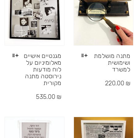
מתנה מושלמת
מגנטיים אישיים
ושימושית
מאלומיניום על
למשרד
לוח מודעות
נירוסטה מתנה
למוצר
זה
מקורית
220.00
₪
יש
למוצר
מספר
זה
535.00
₪
סוגים.
יש
ניתן
מספר
לבחור
סוגים.
את
ניתן
האפשרויות
לבחור
בעמוד
את
המוצר