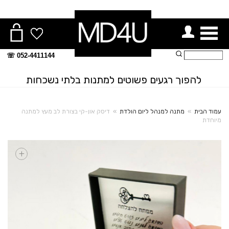
ור תפריט
חיפוש:
052-4411144 ☏
להפוך רגעים פשוטים למתנות בלתי נשכחות
עמוד הבית
»
מתנה למנהל ליום הולדת
»
דיסק און-קי בצורת לב מעץ למתנה
מיוחדת
+