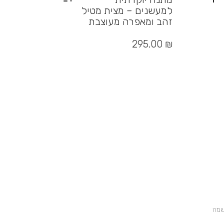
למעשנים – מצית מטיל
זהב ומאפרה מעוצבת
למוצר
זה
295.00
₪
יש
מספר
סוגים.
ניתן
לבחור
את
האפשרויות
בעמוד
המוצר
שמה