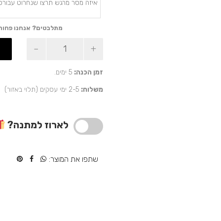
מתלבטים? אנחנו פחות
כמות
של
מתנה
אישית
זמן הכנה:
5 ימים.
עם
משלוח:
2-5 ימי עסקים (תלוי באזור)
זיכרונות
–
דיסק
און-קי
לארוז למתנה?
מטילון
זהב
שתפו את המוצר: