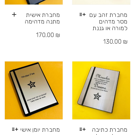
מחברת זהב עם
מחברת אישית
מסר מדהים
מתנה מדהימה
למורה או גננת
למוצר
₪
170.00
זה
130.00
₪
יש
מספר
סוגים.
ניתן
לבחור
את
האפשרויות
בעמוד
המוצר
מחברת כתיבה
מחברת יומן אישי