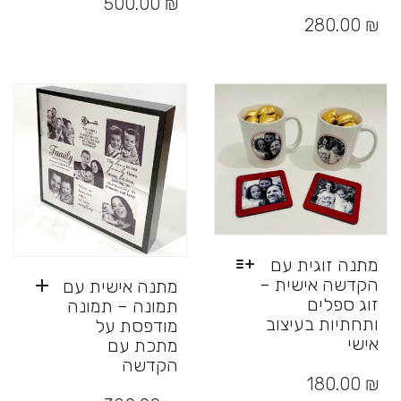
500.00
₪
למוצר
יש
זה
280.00
₪
מספר
יש
סוגים.
מספר
ניתן
סוגים.
לבחור
ניתן
את
לבחור
האפשרויות
את
בעמוד
האפשרויות
המוצר
בעמוד
המוצר
מתנה זוגית עם
הקדשה אישית –
מתנה אישית עם
זוג ספלים
תמונה – תמונה
ותחתיות בעיצוב
מודפסת על
אישי
מתכת עם
למוצר
הקדשה
זה
180.00
₪
יש