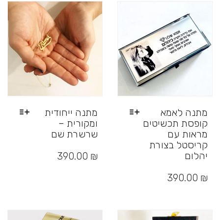
ניתן
ניתן
לבחור
לבחור
את
את
האפשרויות
האפשרויות
בעמוד
בעמוד
המוצר
המוצר
מתנה לאמא
מתנה ייחודית
קופסת תכשיטים
ומקורית –
מראות עם
שרשרת שם
קריסטל בצורת
למוצר
זה
יהלום
390.00
₪
יש
למוצר
מספר
זה
390.00
₪
סוגים.
יש
ניתן
מספר
לבחור
סוגים.
את
ניתן