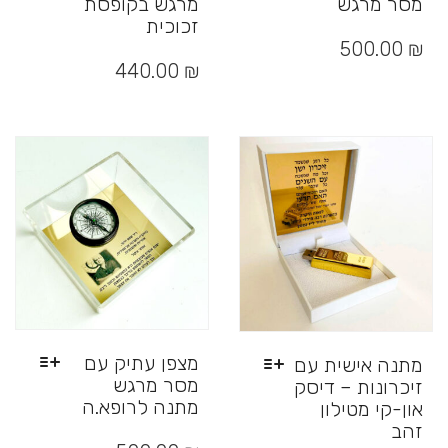
מסר מרגש
מרגש בקופסת
זכוכית
למוצר
זה
₪
500.00
למוצר
יש
זה
440.00
₪
מספר
יש
סוגים.
מספר
ניתן
סוגים.
לבחור
ניתן
את
לבחור
האפשרויות
את
בעמוד
האפשרויות
המוצר
בעמוד
המוצר
מצפן עתיק עם
מתנה אישית עם
מסר מרגש
זיכרונות – דיסק
מתנה לרופא.ה
און-קי מטילון
למוצר
זהב
זה