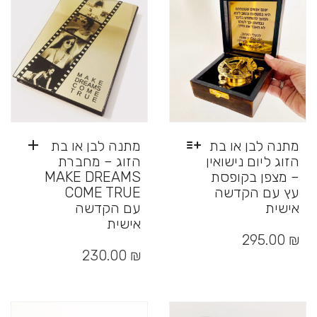
האפשרויות
לבחור
בעמוד
את
המוצר
האפשרויות
בעמוד
המוצר
מתנה לבן או בת
מתנה לבן או בת
הזוג ליום נישואין
הזוג – מחברת
– מצפן בקופסת
MAKE DREAMS
עץ עם הקדשה
COME TRUE
אישית
עם הקדשה
אישית
למוצר
זה
295.00
₪
יש
230.00
₪
מספר
סוגים.
ניתן
לבחור