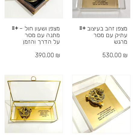
מצפן זהב בעיצוב
מצפן ושעון חול –
עתיק עם מסר
מתנה עם מסר
מרגש
על הדרך והזמן
למוצר
למוצר
זה
זה
390.00
₪
530.00
₪
יש
יש
מספר
מספר
סוגים.
סוגים.
ניתן
ניתן
לבחור
לבחור
את
את
האפשרויות
האפשרויות
בעמוד
בעמוד
המוצר
המוצר