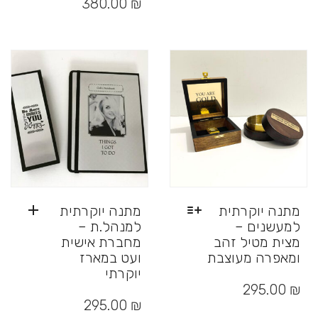
380.00
₪
מספר
סוגים.
ניתן
לבחור
את
האפשרויות
בעמוד
המוצר
מתנה יוקרתית
מתנה יוקרתית
למעשנים –
למנהל.ת –
מצית מטיל זהב
מחברת אישית
ומאפרה מעוצבת
ועט במארז
יוקרתי
למוצר
זה
295.00
₪
יש
295.00
₪
מספר