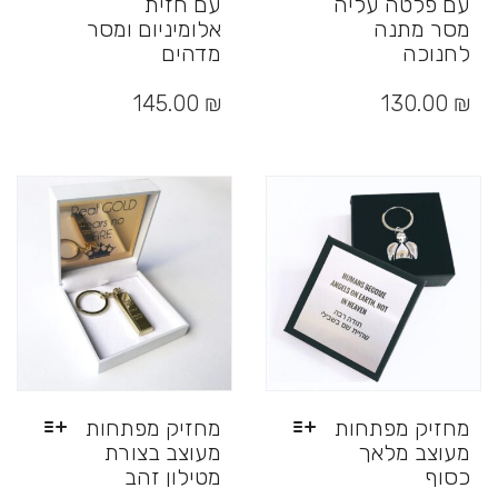
עם פלטה עליה
עם חזית
מסר מתנה
אלומיניום ומסר
לחנוכה
מדהים
למוצר
למוצר
זה
זה
145.00
₪
130.00
₪
יש
יש
מספר
מספר
סוגים.
סוגים.
ניתן
ניתן
לבחור
לבחור
את
את
האפשרויות
האפשרויות
בעמוד
בעמוד
המוצר
המוצר
מחזיק מפתחות
מחזיק מפתחות
מעוצב מלאך
מעוצב בצורת
כסוף
מטילון זהב