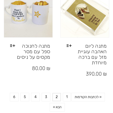
את
האפשרויות
בעמוד
המוצר
מתנה ליום
מתנה לחנוכה
האהבה עוגיית
ספל עם מסר
מזל עם ברכה
מקסים על ניסים
מיוחדת
למוצר
זה
למוצר
₪
80.00
יש
זה
390.00
₪
מספר
יש
סוגים.
מספר
ניתן
סוגים.
לבחור
ניתן
« לכתבות הקודמות
1
2
3
4
5
6
את
לבחור
האפשרויות
את
הבא »
בעמוד
האפשרויות
המוצר
בעמוד