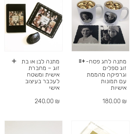
את
האפשרויות
בעמוד
המוצר
מתנה לחג פסח-
מתנה לבן או בת
זוג ספלים
זוג – מחברת
וגרפיקה מהממת
אישית ומשטח
עם תמונות
לעכבר בעיצוב
אישיות
אישי
למוצר
זה
240.00
₪
180.00
₪
יש
מספר
סוגים.
ניתן
לבחור