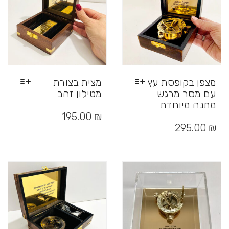
בעמוד
המוצר
מצפן בקופסת עץ
מצית בצורת
עם מסר מרגש
מטילון זהב
מתנה מיוחדת
למוצר
זה
למוצר
₪
195.00
יש
זה
295.00
₪
מספר
יש
סוגים.
מספר
ניתן
סוגים.
לבחור
ניתן
את
לבחור
האפשרויות
את
בעמוד
האפשרויות
המוצר
בעמוד
המוצר