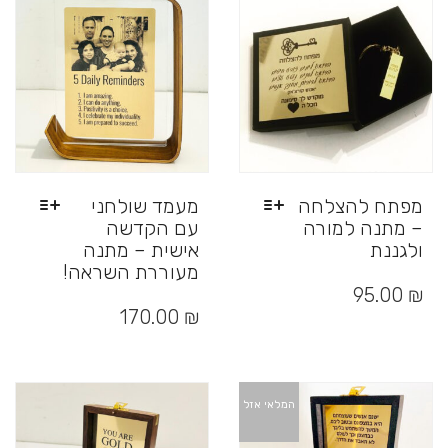
לבחור
לבחור
את
את
האפשרויות
האפשרויות
בעמוד
בעמוד
המוצר
המוצר
מפתח להצלחה
מעמד שולחני
– מתנה למורה
עם הקדשה
ולגננת
אישית – מתנה
מעוררת השראה!
למוצר
זה
95.00
₪
יש
170.00
₪
מספר
סוגים.
ניתן
לבחור
המלאי אזל
את
האפשרויות