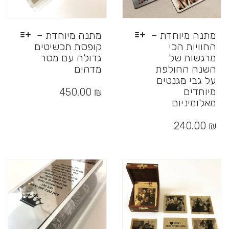
מתנה מיוחדת –
מתנה מיוחדת –
החוויות הכי
קופסת תכשיטים
מרגשות של
גדולה עם מסר
השנה החולפת
מדהים
על גבי מגנטים
למוצר
זה
מיוחדים
450.00
₪
יש
מאלומיניום
מספר
למוצר
סוגים.
זה
240.00
₪
ניתן
יש
לבחור
מספר
את
סוגים.
האפשרויות
ניתן
בעמוד
לבחור
המוצר
את
האפשרויות
בעמוד
המוצר