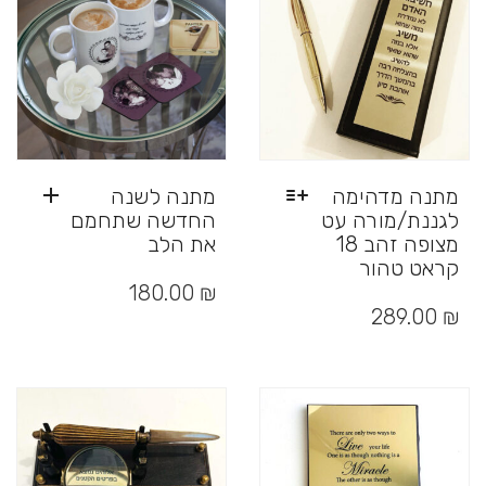
את
האפשרויות
בעמוד
המוצר
מתנה מדהימה
מתנה לשנה
לגננת/מורה עט
החדשה שתחמם
מצופה זהב 18
את הלב
קראט טהור
למוצר
₪
180.00
זה
289.00
₪
יש
מספר
סוגים.
ניתן
לבחור
את
האפשרויות
בעמוד