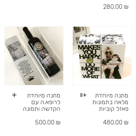
זה
280.00
₪
יש
מספר
סוגים.
ניתן
לבחור
את
האפשרויות
בעמוד
המוצר
מתנה מיוחדת
מתנה מיוחדת
מלאה בתמונות
לרופא.ה עם
פאזל קוביות
הקדשה ותמונה
למוצר
זה
500.00
₪
480.00
₪
יש
מספר