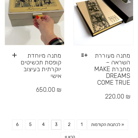
מתנה מעוררת
מתנה מיוחדת
השראה –
קופסת תכשיטים
מחברת MAKE
יוקרתית בעיצוב
DREAMS
אישי
COME TRUE
למוצר
₪
650.00
זה
220.00
₪
יש
מספר
סוגים.
ניתן
« לכתבות הקודמות
1
2
3
4
5
6
לבחור
את
הבא »
האפשרויות