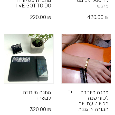
קריסטל עם מסר
מחברת THINGS
מרגש
I'VE GOT TO DO
למוצר
זה
220.00
₪
420.00
₪
יש
מספר
סוגים.
ניתן
לבחור
את
האפשרויות
בעמוד
המוצר
מתנה מיוחדת
מתנה מיוחדת
לסוף שנה –
למשרד
תכשיט עם שם
המורה או גננת
320.00
₪
למוצר