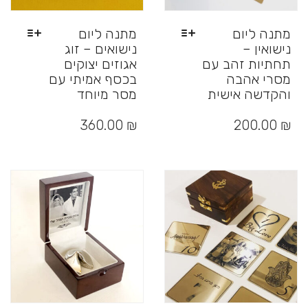
מתנה ליום
מתנה ליום
נישואין –
נישואים – זוג
תחתיות זהב עם
אגוזים יצוקים
מסרי אהבה
בכסף אמיתי עם
והקדשה אישית
מסר מיוחד
למוצר
למוצר
זה
זה
360.00
₪
200.00
₪
יש
יש
מספר
מספר
סוגים.
סוגים.
ניתן
ניתן
לבחור
לבחור
את
את
האפשרויות
האפשרויות
בעמוד
בעמוד
המוצר
המוצר