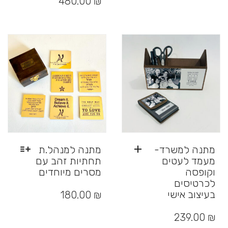
480.00
₪
מספר
סוגים.
ניתן
לבחור
את
האפשרויות
בעמוד
המוצר
מתנה למשרד-
מתנה למנהל.ת
מעמד לעטים
תחתיות זהב עם
וקופסה
מסרים מיוחדים
לכרטיסים
למוצר
זה
בעיצוב אישי
180.00
₪
יש
מספר
239.00
₪
סוגים.