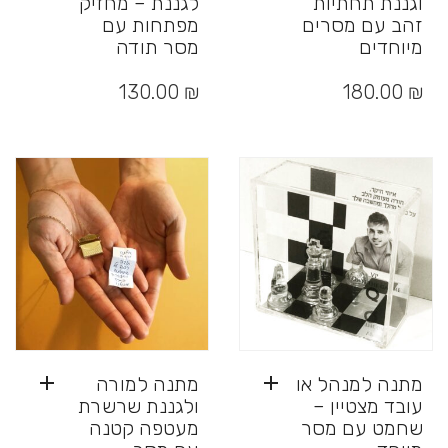
וגננת תחתיות
לגננת – מחזיק
זהב עם מסרים
מפתחות עם
מיוחדים
מסר תודה
למוצר
למוצר
זה
זה
130.00
₪
180.00
₪
יש
יש
מספר
מספר
סוגים.
סוגים.
ניתן
ניתן
לבחור
לבחור
את
את
האפשרויות
האפשרויות
בעמוד
בעמוד
המוצר
המוצר
מתנה למנהל או
מתנה למורה
עובד מצטיין –
ולגננת שרשרת
שחמט עם מסר
מעטפה קטנה