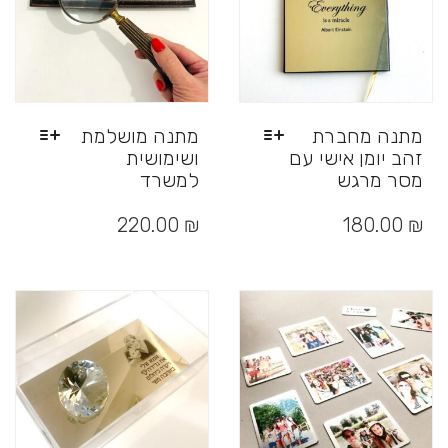
המוצר
מתנה מחברת
מתנה מושלמת
זהב יומן אישי עם
ושימושית
מסר מרגש
למשרד
למוצר
למוצר
זה
זה
220.00
₪
180.00
₪
יש
יש
מספר
מספר
סוגים.
סוגים.
ניתן
ניתן
לבחור
לבחור
את
את
האפשרויות
האפשרויות
בעמוד
בעמוד
המוצר
המוצר